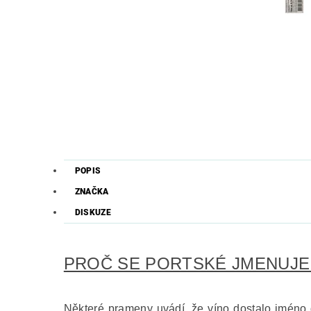
POPIS
ZNAČKA
DISKUZE
PROČ SE PORTSKÉ JMENUJE
Některé prameny uvádí, že víno dostalo jméno d