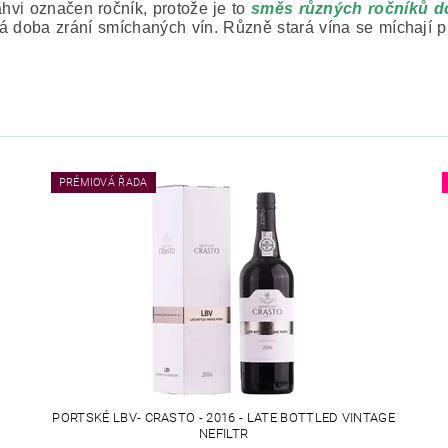
áhvi označen ročník, protože je to
směs různých ročníků 
rná doba zrání smíchaných vín. Různě stará vína se míchají p
PRÉMIOVÁ ŘADA
PORTSKÉ LBV- CRASTO - 2016 - LATE BOTTLED VINTAGE
NEFILTR