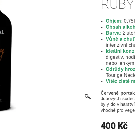
RUBY
Objem:
0,75l
Obsah alkoh
Barva:
žluto
Vůně a chuť
intenzivní ch
Ideální kon
digestiv, ho
nebo lehkým
Odrůdy hro
Touriga
Naci
Vítěz zlaté 
Červené portsk
dubových sude
byly do vinařst
vhodné pro veget
400 Kč