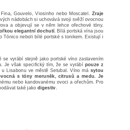
 Fina, Gouvelo, Viosinho nebo Moscatel.
Zraje
ových nádobách si uchovává svoji svěží ovocnou
rova a objevují se v něm lehce ořechové tóny.
hořkou elegantní dochutí
. Bílá portská vína jsou
o Tónico neboli bílé portské s tonikem. Existují i
ré se vyrábí stejně jako portské víno zastavením
 Je však specifický tím, že se vyrábí
pouze z
aké u Lisabonu ve městě Setubal. Víno má
sytou
ovocná s tóny meruněk, citrusů a medu. Je
enému nebo kandovanému ovoci a ořechům. Pro
 podávat také jako
digestiv
.