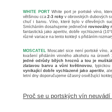
WHITE PORT
White port je portské víno, kte
většinou cca
2-3 roky
v obrovských dubových sud
chuť i barvu. Víno, které bylo v dřevěných s
Smícháním dosahujeme jedinečné
rovnováhy m
fantastická jako aperitiv, dobře vychlazená (10°C
různé variace na tento koktejl s přidáním rozma
MOSCATEL
Moscatel sice není portské víno, a
kvašení přidáním vinného alkoholu na úroveň 
jedné odrůdy bílých hroznů a tou je mušká
zlatavou barvu a vůni květinovou
, typickou
vynikající dobře vychlazené jako aperitiv
, al
letní dny doporučujeme úžasný osvěžující koktejl
Proč se u portských vín neuvádí