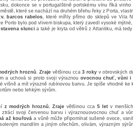
ku, dokonce se v portugalštině portskému vínu říká vinho 
 městě, které se nachází na druhém břehu řeky z Porta, vlastně 
zv. barcos rabelos
, které mířily přímo do sklepů ve Vila
e Porto bylo pod vlivem biskupa, který zavedl vysoké mýtné, k
ystavena slunci
a také je kryta od větrů z Atlantiku, má tedy
modrých hroznů
.
Zraje
většinou cca
3 roky
v obrovských du
m a uchová si proto svoji výraznou
ovocnou chuť, vůni i
alé višně a mít výrazně rubínovou barvu. Je spíše vhodné ke 
ortům nebo lehkým sýrům.
bí
z modrých hroznů.
Zraje
většinou cca
5 let
v menších
o ztrácí svoji červenou barvu i výraznouovocnou chuť a v
ěná až kouřová
a vůně může připomínat sušené ovoce, vanil
 k soleným mandlím a jiným ořechům, olivám, výrazným sý
.