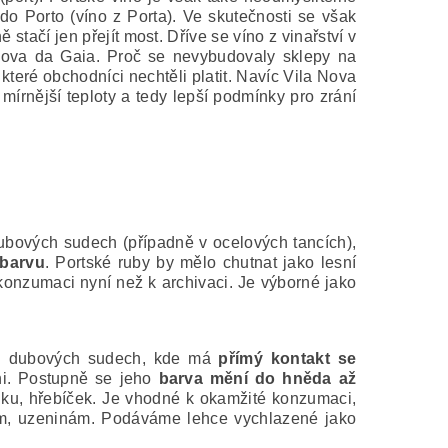
do Porto (víno z Porta). Ve skutečnosti se však
stačí jen přejít most. Dříve se víno z vinařství v
 Nova da Gaia. Proč se nevybudovaly sklepy na
teré obchodníci nechtěli platit. Navíc Vila Nova
 mírnější teploty a tedy lepší podmínky pro zrání
bových sudech (případně v ocelových tancích),
 barvu
. Portské ruby by mělo chutnat jako lesní
konzumaci nyní než k archivaci. Je výborné jako
 dubových sudech, kde má
přímý kontakt se
ůni. Postupně se jeho
barva mění do hněda až
ku, hřebíček. Je vhodné k okamžité konzumaci,
rům, uzeninám. Podáváme lehce vychlazené jako