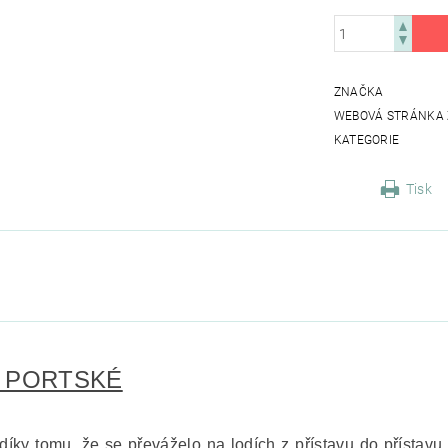
ZNAČKA
WEBOVÁ STRÁNKA
KATEGORIE
Tisk
 PORTSKÉ
íky tomu, že se převáželo na lodích z přístavu do přístavu (