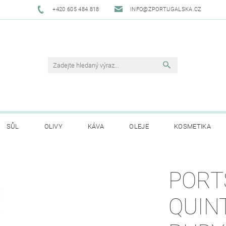
+420 605 484 818
INFO@ZPORTUGALSKA.CZ
SŮL
OLIVY
KÁVA
OLEJE
KOSMETIKA
O NÁS
OBCHODNÍ PODMÍNKY
GDPR
HODNO
PORT
QUIN