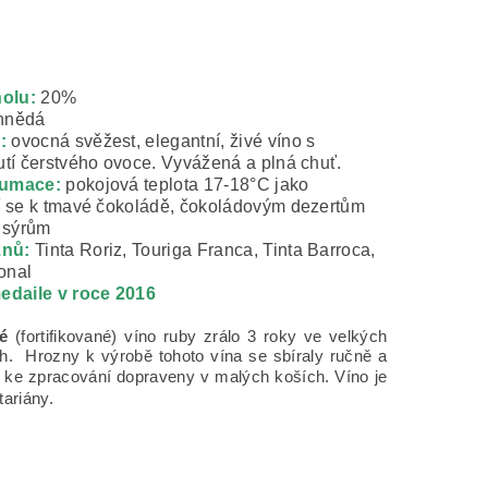
olu:
20%
hnědá
:
ovocná svěžest,
elegantní, živé víno s
utí čerstvého ovoce. V
yvážená a plná chuť.
zumace:
pokojová teplota 17-18°C jako
dí se k tmavé čokoládě, čokoládovým dezertům
 sýrům
znů:
Tinta Roriz, Touriga Franca, Tinta Barroca,
onal
medaile v roce 2016
é
(fortifikované) víno ruby zrálo 3 roky ve velkých
ch.
Hrozny k výrobě tohoto vína se sbíraly
ručně a
ví ke zpracování dopraveny v malých koších.
Víno je
ariány.