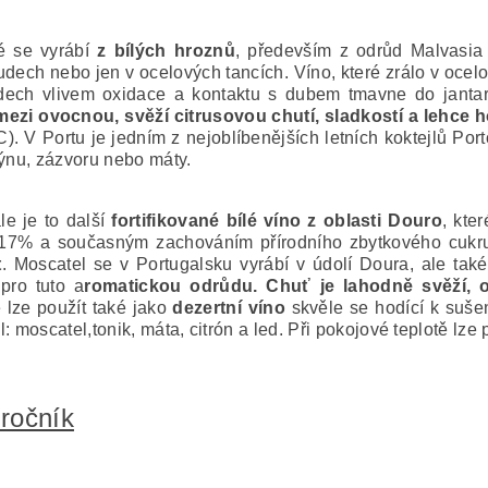
ré se vyrábí
z bílých hroznů
, především z odrůd Malvasia
ech nebo jen v ocelových tancích. Víno, které zrálo v ocel
udech vlivem oxidace a kontaktu s dubem tmavne do janta
ezi ovocnou, svěží citrusovou chutí, sladkostí a lehce 
). V Portu je jedním z nejoblíbenějších letních koktejlů Port
rýnu, zázvoru nebo máty.
le je to další
fortifikované bílé víno z oblasti Douro
, kte
17% a současným zachováním přírodního zbytkového cukru.
t
. Moscatel se v Portugalsku vyrábí v údolí Doura, ale t
 pro tuto a
romatickou odrůdu. Chuť je lahodně svěží, 
e lze použít také jako
dezertní víno
skvěle se hodící k suš
: moscatel,tonik, máta, citrón a led. Při pokojové teplotě lze
 ročník