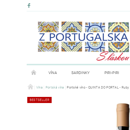
VÍNA
SARDINKY
PIRI-PIRI
BLOG
Vína
Portská vína
KONTAKT
Portské víno - QUINTA DO PORTAL - Ruby
PRODÁVANÉ ZNAČKY
BESTSELLER