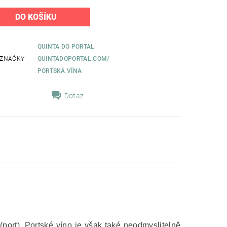
QUINTA DO PORTAL
 ZNAČKY
QUINTADOPORTAL.COM/
PORTSKÁ VÍNA
Dotaz
port). Portské víno je však také neodmyslitelně