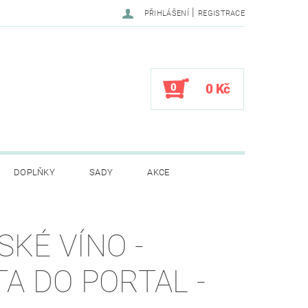
|
PŘIHLÁŠENÍ
REGISTRACE
0
0 Kč
DOPLŇKY
SADY
AKCE
CENÍ OBCHODU
SKÉ VÍNO -
TA DO PORTAL -