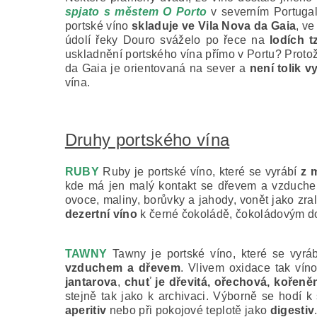
spjato s městem O Porto
v severním Portugals
portské víno
skladuje ve Vila Nova da Gaia
, ve
údolí řeky Douro sváželo po řece na
lodích t
uskladnění portského vína přímo v Portu? Protož
da Gaia je orientovaná na sever a
není tolik v
vína.
Druhy portského vína
RUBY
Ruby je portské víno, které se vyrábí
z 
kde má jen malý kontakt se dřevem a vzduche
ovoce, maliny, borůvky a jahody, vonět jako zr
dezertní víno
k černé čokoládě, čokoládovým d
TAWNY
Tawny je portské víno, které se vyrá
vzduchem a dřevem
. Vlivem oxidace tak vín
jantarova
,
chuť je dřevitá, ořechová, kořen
stejně tak jako k archivaci. Výborně se hodí
aperitiv
nebo při pokojové teplotě jako
digestiv