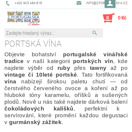
+420 605 484 818
INFO@ZPORTUGALSKA.CZ
0
0 Kč
PORTSKÁ VÍNA
Objevte bohatství
portugalské vinářské
tradice
v naší kategorii
portských vín
, kde
najdete výběr od
ruby
přes
tawny
až po
vintage či 10leté portské
. Tato fortifikovaná
vína
nabízejí širokou paletu chutí — od
čerstvého červeného ovoce a koření až po
hluboké tóny karamelu, oříšků a sušených
plodů. Nově u nás také najdete dárková balení
čokoládových kalíšků
, perfektní k
servírování, které promění každou degustaci
v
gurmánský zážitek
.