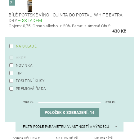
3.
BÍLÉ PORTSKÉ VÍNO - QUINTA DO PORTAL- WHITE EXTRA
DRY
–
SKLADEM
Objem: 0,75l Obsah alkoholu: 20% Barva: slámová Chuť:...
430 Kč
NA SKLADĚ
AKCE
NOVINKA
TIP
POSLEDNÍ KUSY
PRÉMIOVÁ ŘADA
200
Kč
820
Kč
POLOŽEK K ZOBRAZENÍ:
14
FILTR PODLE PARAMETRŮ, VLASTNOSTÍ A VÝROBCŮ
DOPORUČUJEME
NEJLEVNĚJŠÍ
NEJDRAŽŠÍ