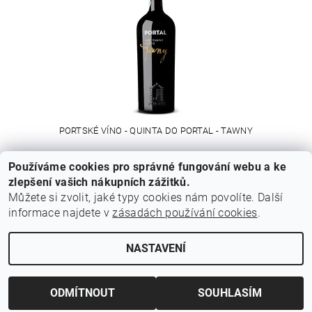
PORTSKÉ VÍNO - QUINTA DO PORTAL - TAWNY
Používáme cookies pro správné fungování webu a ke
400 Kč
zlepšení vašich nákupních zážitků.
Můžete si zvolit, jaké typy cookies nám povolíte. Další
informace najdete v
zásadách používání cookies
.
Cestovní agentura Amoteportugal
NASTAVENÍ
Upravit nastavení cookies
2026 © Z Portugalska, všechna práva vyhrazena
Vytvořil Shoptet
ODMÍTNOUT
SOUHLASÍM