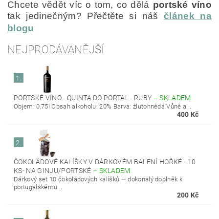
Chcete vědět víc o tom, co dělá
portské víno
tak jedinečným? Přečtěte si náš
článek na
blogu
NEJPRODÁVANĚJŠÍ
1.
PORTSKÉ VÍNO - QUINTA DO PORTAL - RUBY
–
SKLADEM
Objem: 0,75l Obsah alkoholu: 20% Barva: žlutohnědá Vůně a...
400 Kč
2.
ČOKOLÁDOVÉ KALÍŠKY V DÁRKOVÉM BALENÍ HOŘKÉ - 10
KS- NA GINJU/PORTSKÉ
–
SKLADEM
Dárkový set 10 čokoládových kalíšků — dokonalý doplněk k
portugalskému...
200 Kč