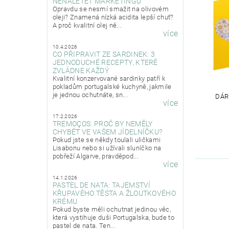
NENALETĚT MARKETINGU
Opravdu se nesmí smažit na olivovém
oleji? Znamená nízká acidita lepší chuť?
A proč kvalitní olej ně...
více
10.4.2026
CO PŘIPRAVIT ZE SARDINEK: 3
JEDNODUCHÉ RECEPTY, KTERÉ
ZVLÁDNE KAŽDÝ
Kvalitní konzervované sardinky patří k
pokladům portugalské kuchyně, jakmile
je jednou ochutnáte, sn...
DÁR
více
17.2.2026
TREMOÇOS: PROČ BY NEMĚLY
CHYBĚT VE VAŠEM JÍDELNÍČKU?
Pokud jste se někdy toulali uličkami
Lisabonu nebo si užívali sluníčko na
pobřeží Algarve, pravděpod...
více
14.1.2026
PASTEL DE NATA: TAJEMSTVÍ
KŘUPAVÉHO TĚSTA A ŽLOUTKOVÉHO
KRÉMU
Pokud byste měli ochutnat jedinou věc,
která vystihuje duši Portugalska, bude to
pastel de nata. Ten...