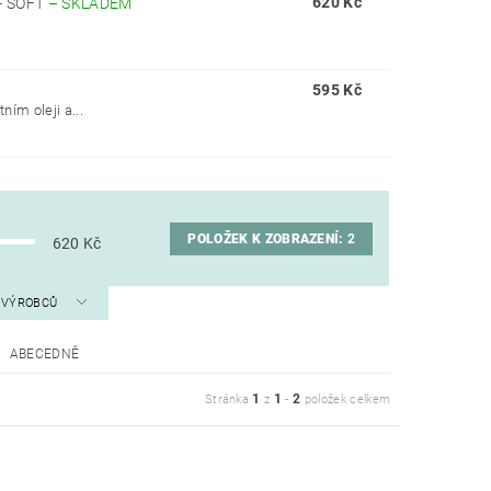
620 Kč
- SOFT
–
SKLADEM
.
595 Kč
ním oleji a...
POLOŽEK K ZOBRAZENÍ:
2
620
Kč
A VÝROBCŮ
ABECEDNĚ
1
1
2
Stránka
z
-
položek celkem