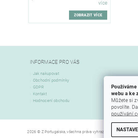
více
ZOBRAZIT VÍCE
INFORMACE PRO VÁS
Jak nakupovat
Obchodní podmínky
Používáme 
GDPR
webu a ke z
Kontakt
Můžete si z
Hodnocení obchodu
povolíte. D
používání c
NASTAVE
Upravit nastav
2026 © Z Portugalska, všechna práva vyhrazena