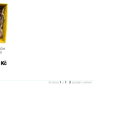
ÝCH
FT
 Kč
1
1
2
Stránka
z
-
položek celkem