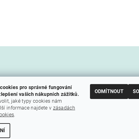
cookies pro správné fungování
ODMÍTNOUT
S
lepšení vašich nákupních zážitků.
volit, jaké typy cookies nám
alší informace najdete v
zásadách
Cestovní agentura Amoteportugal
ookies
.
NÍ
ení cookies