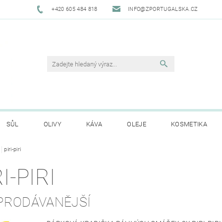
+420 605 484 818
INFO@ZPORTUGALSKA.CZ
SŮL
OLIVY
KÁVA
OLEJE
KOSMETIKA
piri-piri
O NÁS
OBCHODNÍ PODMÍNKY
GDPR
HODNO
I-PIRI
PRODÁVANĚJŠÍ