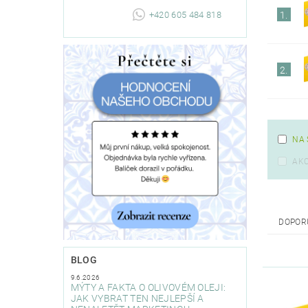
+420 605 484 818
1.
2.
NA 
AK
DOPOR
BLOG
9.6.2026
MÝTY A FAKTA O OLIVOVÉM OLEJI:
JAK VYBRAT TEN NEJLEPŠÍ A