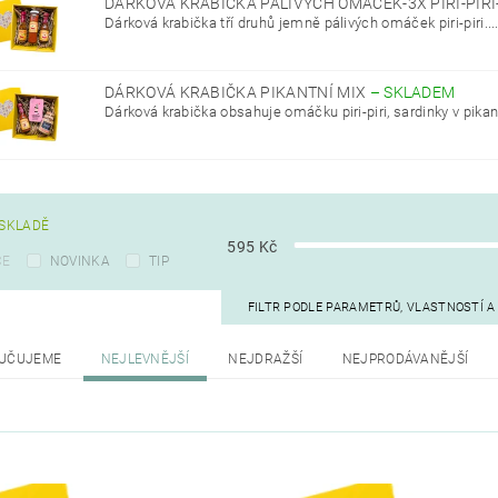
DÁRKOVÁ KRABIČKA PÁLIVÝCH OMÁČEK-3X PIRI-PIRI
Dárková krabička tří druhů jemně pálivých omáček piri-piri...
DÁRKOVÁ KRABIČKA PIKANTNÍ MIX
–
SKLADEM
Dárková krabička obsahuje omáčku piri-piri, sardinky v pikant
SKLADĚ
595
Kč
CE
NOVINKA
TIP
FILTR PODLE PARAMETRŮ, VLASTNOSTÍ 
UČUJEME
NEJLEVNĚJŠÍ
NEJDRAŽŠÍ
NEJPRODÁVANĚJŠÍ