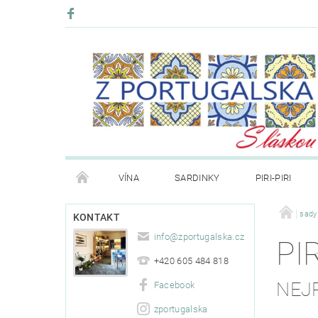
VÍNA
SARDINKY
PIRI-PIRI
BLOG
KONTAKT
PRODÁVANÉ ZNAČKY
sady
KONTAKT
info
@
zportugalska.cz
PIR
+420 605 484 818
NEJ
Facebook
zportugalska