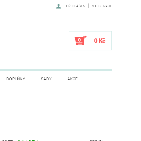
|
PŘIHLÁŠENÍ
REGISTRACE
0
0 Kč
DOPLŇKY
SADY
AKCE
CENÍ OBCHODU