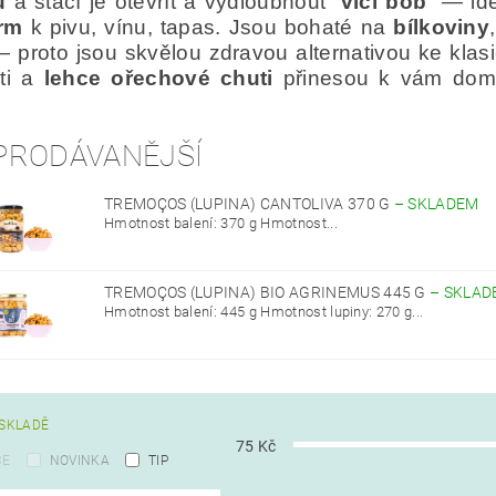
u
a stačí je otevřít a vydloubnout “
vlčí bob
” — id
rm
k pivu, vínu, tapas. Jsou bohaté na
bílkoviny
 proto jsou skvělou zdravou alternativou ke kla
ti a
lehce ořechové chuti
přinesou k vám domů
PRODÁVANĚJŠÍ
TREMOÇOS (LUPINA) CANTOLIVA 370 G
–
SKLADEM
Hmotnost balení: 370 g Hmotnost...
TREMOÇOS (LUPINA) BIO AGRINEMUS 445 G
–
SKLAD
Hmotnost balení: 445 g Hmotnost lupiny: 270 g...
SKLADĚ
75
Kč
CE
NOVINKA
TIP