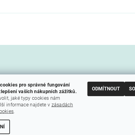
cookies pro správné fungování
ODMÍTNOUT
S
lepšení vašich nákupních zážitků.
volit, jaké typy cookies nám
alší informace najdete v
zásadách
Cestovní agentura Amoteportugal
ookies
.
NÍ
ení cookies