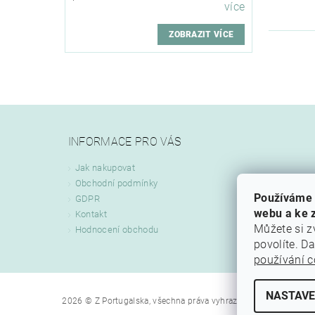
více
ZOBRAZIT VÍCE
INFORMACE PRO VÁS
Jak nakupovat
Obchodní podmínky
Používáme 
GDPR
webu a ke z
Kontakt
Můžete si z
Hodnocení obchodu
povolíte. D
používání c
NASTAVE
Upravit nastav
2026 © Z Portugalska, všechna práva vyhrazena