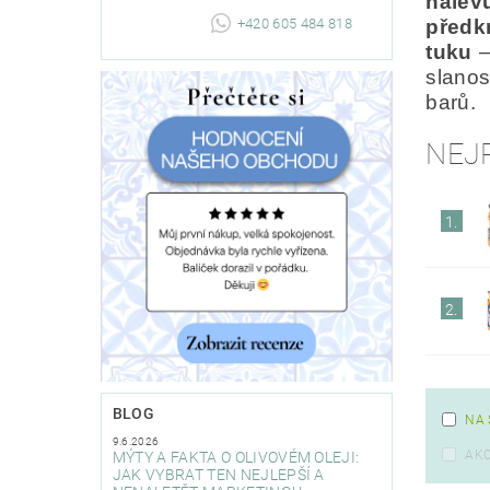
nálev
+420 605 484 818
předk
tuku
—
slanos
barů.
NEJ
1.
2.
BLOG
NA 
9.6.2026
AK
MÝTY A FAKTA O OLIVOVÉM OLEJI:
JAK VYBRAT TEN NEJLEPŠÍ A