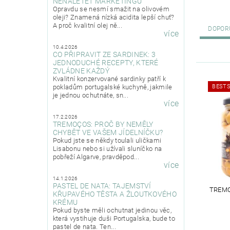
NENALETĚT MARKETINGU
Opravdu se nesmí smažit na olivovém
oleji? Znamená nízká acidita lepší chuť?
A proč kvalitní olej ně...
DOPOR
více
10.4.2026
CO PŘIPRAVIT ZE SARDINEK: 3
JEDNODUCHÉ RECEPTY, KTERÉ
ZVLÁDNE KAŽDÝ
Kvalitní konzervované sardinky patří k
BESTS
pokladům portugalské kuchyně, jakmile
je jednou ochutnáte, sn...
více
17.2.2026
TREMOÇOS: PROČ BY NEMĚLY
CHYBĚT VE VAŠEM JÍDELNÍČKU?
Pokud jste se někdy toulali uličkami
Lisabonu nebo si užívali sluníčko na
pobřeží Algarve, pravděpod...
více
14.1.2026
PASTEL DE NATA: TAJEMSTVÍ
TREMO
KŘUPAVÉHO TĚSTA A ŽLOUTKOVÉHO
KRÉMU
Pokud byste měli ochutnat jedinou věc,
která vystihuje duši Portugalska, bude to
pastel de nata. Ten...