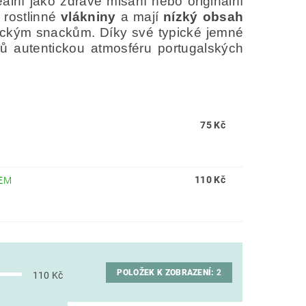
eální jako zdravé mlsání nebo originální
, rostlinné
vlákniny
a mají
nízký obsah
sickým snackům. Díky své typické jemné
 autentickou atmosféru portugalských
75 Kč
110 Kč
EM
POLOŽEK K ZOBRAZENÍ:
2
110
Kč