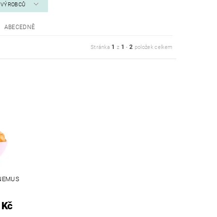
A VÝROBCŮ
ABECEDNĚ
1
1
2
Stránka
z
-
položek celkem
INEMUS
 Kč