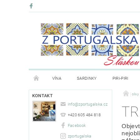
VÍNA
SARDINKY
PIRI-PIRI
BLOG
KONTAKT
PRODÁVANÉ ZNAČKY
olivy
KONTAKT
info
@
zportugalska.cz
TR
+420 605 484 818
Objev
Facebook
nejobl
zportugalska