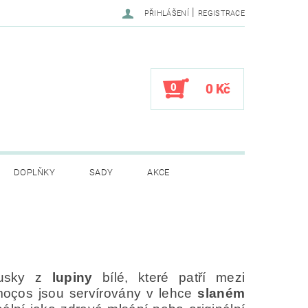
|
PŘIHLÁŠENÍ
REGISTRACE
0
0 Kč
DOPLŇKY
SADY
AKCE
CENÍ OBCHODU
lusky z
lupiny
bílé, které patří mezi
emoços jsou servírovány v lehce
slaném