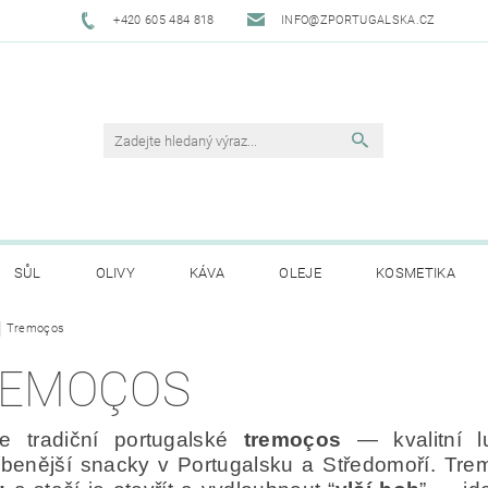
+420 605 484 818
INFO@ZPORTUGALSKA.CZ
SŮL
OLIVY
KÁVA
OLEJE
KOSMETIKA
Tremoços
O NÁS
OBCHODNÍ PODMÍNKY
GDPR
HODNO
EMOÇOS
te tradiční portugalské
tremoços
— kvalitní 
íbenější snacky v Portugalsku a Středomoří. Tr