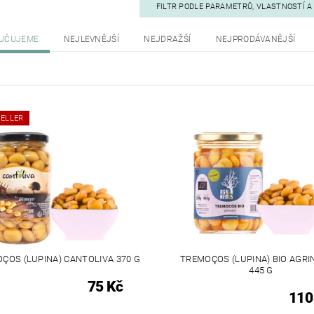
FILTR PODLE PARAMETRŮ, VLASTNOSTÍ 
UČUJEME
NEJLEVNĚJŠÍ
NEJDRAŽŠÍ
NEJPRODÁVANĚJŠÍ
ELLER
ÇOS (LUPINA) CANTOLIVA 370 G
TREMOÇOS (LUPINA) BIO AGR
445 G
75 Kč
110