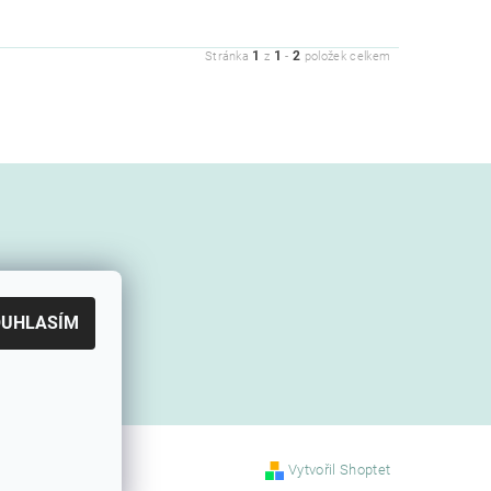
1
1
2
Stránka
z
-
položek celkem
OUHLASÍM
Vytvořil Shoptet