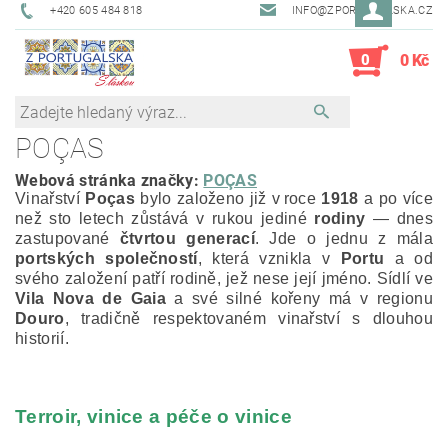
+420 605 484 818
INFO@ZPORTUGALSKA.CZ
0
0 Kč
POÇAS
Webová stránka značky:
POÇAS
Vinařství
Poças
bylo založeno již v roce
1918
a po více
než sto letech zůstává v rukou jediné
rodiny
— dnes
zastupované
čtvrtou generací
.
Jde o jednu z mála
portských společností
, která vznikla v
Portu
a od
svého založení patří rodině, jež nese její jméno.
Sídlí ve
Vila Nova de Gaia
a své silné kořeny má v regionu
Douro
, tradičně respektovaném vinařství s dlouhou
historií.
Terroir, vinice a péče o vinice