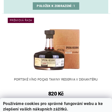
POLOŽEK K ZOBRAZENÍ:
1
PRÉMIOVÁ ŘADA
PORTSKÉ VÍNO POÇAS TAWNY RESERVA V DEKANTÉRU
820 Kč
Používáme cookies pro správné fungování webu a ke
1
položek celkem
zlepšení vašich nákupních zážitků.