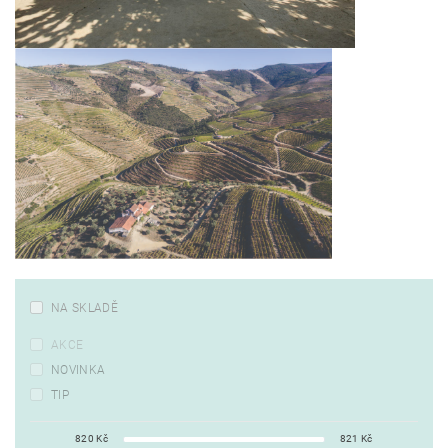
NA SKLADĚ
AKCE
NOVINKA
TIP
820
Kč
821
Kč