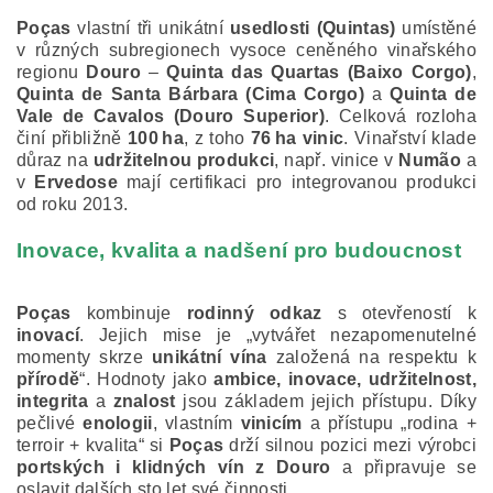
Poças
vlastní tři unikátní
usedlosti (Quintas)
umístěné
v různých subregionech vysoce ceněného vinařského
regionu
Douro
–
Quinta das Quartas (Baixo Corgo)
,
Quinta de Santa Bárbara (Cima Corgo)
a
Quinta de
Vale de Cavalos (Douro Superior)
. Celková rozloha
činí přibližně
100 ha
, z toho
76 ha vinic
. Vinařství klade
důraz na
udržitelnou produkci
, např. vinice v
Numão
a
v
Ervedose
mají certifikaci pro integrovanou produkci
od roku 2013.
Inovace, kvalita a nadšení pro budoucnost
Poças
kombinuje
rodinný odkaz
s otevřeností k
inovací
. Jejich mise je „vytvářet nezapomenutelné
momenty skrze
unikátní vína
založená na respektu k
přírodě
“. Hodnoty jako
ambice, inovace, udržitelnost,
integrita
a
znalost
jsou základem jejich přístupu. Díky
pečlivé
enologii
, vlastním
vinicím
a přístupu „rodina +
terroir + kvalita“ si
Poças
drží silnou pozici mezi výrobci
portských i klidných vín z Douro
a připravuje se
oslavit dalších sto let své činnosti.