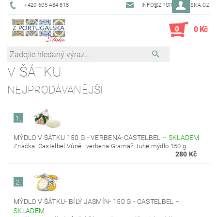
+420 605 484 818
INFO@ZPORTUGALSKA.CZ
0
0 Kč
V ŠÁTKU
NEJPRODÁVANĚJŠÍ
1.
MÝDLO V ŠÁTKU 150 G - VERBENA-CASTELBEL
–
SKLADEM
Značka: Castelbel Vůně: verbena Gramáž: tuhé mýdlo 150 g...
280 Kč
2.
MÝDLO V ŠÁTKU- BÍLÝ JASMÍN- 150 G - CASTELBEL
–
SKLADEM