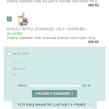
Značka: Castelbel Vůně: bílý jasmín Gramáž: tuhé mýdlo 150 g...
280 Kč
3.
MÝDLO V ŠÁTKU- LEVANDULE- 150 G - CASTELBEL
–
SKLADEM
Značka: Castelbel Vůně: levandule Gramáž: tuhé mýdlo 150 g...
280 Kč
NA SKLADĚ
AKCE
NOVINKA
TIP
280
Kč
281
Kč
POLOŽEK K ZOBRAZENÍ:
3
FILTR PODLE PARAMETRŮ, VLASTNOSTÍ A VÝROBCŮ