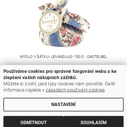
MÝDLO V ŠÁTKU- LEVANDULE- 150 G - CASTELBEL
Používáme cookies pro správné fungování webu a ke
280 Kč
zlepšení vašich nákupních zážitků.
Můžete si zvolit, jaké typy cookies nám povolíte. Další
informace najdete v
zásadách používání cookies
.
Cestovní agentura Amoteportugal
NASTAVENÍ
Upravit nastavení cookies
2026 © Z Portugalska, všechna práva vyhrazena
Vytvořil Shoptet
ODMÍTNOUT
SOUHLASÍM