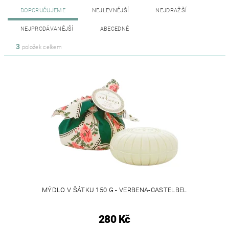
DOPORUČUJEME
NEJLEVNĚJŠÍ
NEJDRAŽŠÍ
NEJPRODÁVANĚJŠÍ
ABECEDNĚ
3
položek celkem
MÝDLO V ŠÁTKU 150 G - VERBENA-CASTELBEL
280 Kč