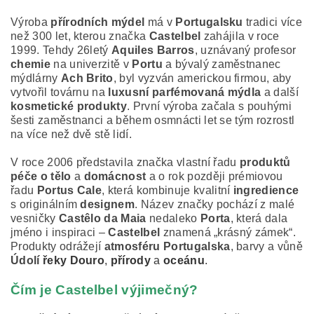
Výroba
přírodních mýdel
má v
Portugalsku
tradici více
než 300 let, kterou značka
Castelbel
zahájila v roce
1999. Tehdy 26letý
Aquiles Barros
, uznávaný profesor
chemie
na univerzitě v
Portu
a bývalý zaměstnanec
mýdlárny
Ach Brito
, byl vyzván americkou firmou, aby
vytvořil továrnu na
luxusní parfémovaná mýdla
a další
kosmetické produkty
. První výroba začala s pouhými
šesti zaměstnanci a během osmnácti let se tým rozrostl
na více než dvě stě lidí.
V roce 2006 představila značka vlastní řadu
produktů
péče o tělo
a
domácnost
a o rok později prémiovou
řadu
Portus Cale
, která kombinuje kvalitní
ingredience
s originálním
designem
. Název značky pochází z malé
vesničky
Castêlo da Maia
nedaleko
Porta
, která dala
jméno i inspiraci –
Castelbel
znamená „krásný zámek“.
Produkty odrážejí
atmosféru Portugalska
, barvy a vůně
Údolí
řeky Douro
,
přírody
a
oceánu
.
Čím je Castelbel výjimečný?