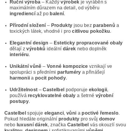
Ruční výroba
– Každý
výrobek
je vyráběn s
maximálním důrazem na detail, od výběru
ingrediencí
až po
balení
.
Přírodní složení
–
Produkty
jsou bez
parabenů
a
toxických látek, vhodné i pro
citlivou pokožku
.
Elegantní design
–
Esteticky propracované obaly
dělají z
výrobků
ideální
dárek
nebo doplněk
interiéru
.
Unikátní vůně
–
Vonné kompozice
vznikají ve
spolupráci s předními
parfuméry
a přinášejí
harmonii
a
pocit pohody
.
Udržitelnost
–
Castelbel
podporuje
ekologii
,
používá
recyklovatelné obaly
a šetrné
výrobní
postupy
.
Castelbel
spojuje
eleganci
,
vůni
a
poctivé řemeslo
.
Pokud hledáte originální
produkty
pro svůj
domov
nebo
luxusní dárek
, značka
Castelbel
vás okouzlí svou
kvalitou
,
designem
i sofistikovanými
vůněmi
.