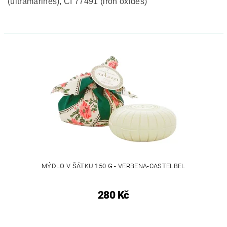
(ultramarines), CI 77491 (iron oxides)
MÝDLO V ŠÁTKU 150 G - VERBENA-CASTELBEL
280 Kč