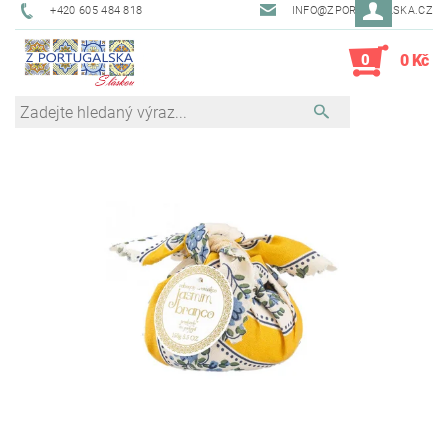
+420 605 484 818
INFO@ZPORTUGALSKA.CZ
0
0 Kč