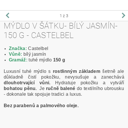
1
z 3
MÝDLO V ŠÁTKU- BÍLÝ JASMÍN-
150 G - CASTELBEL
Značka:
Castelbel
Vůně:
bílý jasmín
Gramáž:
tuhé mýdlo
150 g
Luxusní tuhé mýdlo s
rostlinným základem
šetrně ale
důkladně čistí pokožku, nevysušuje a zanechává
dlouhotrvající vůni.
Hydratuje pokožku a vytváří
bohatou pěnu.
Je
ručně balené
do textilního ubrousku
- dokonale tak spojuje tradici a luxus.
Bez parabenů a palmového oleje.