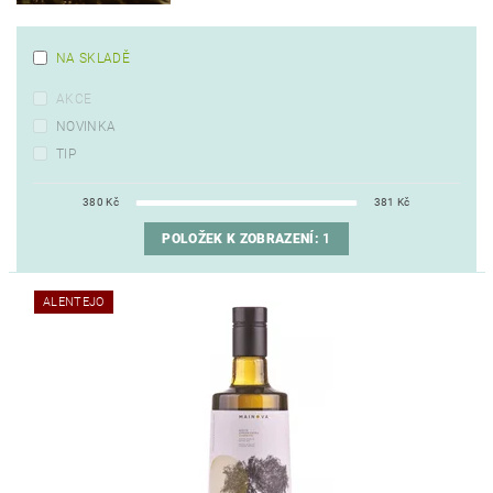
NA SKLADĚ
AKCE
NOVINKA
TIP
380
Kč
381
Kč
POLOŽEK K ZOBRAZENÍ:
1
ALENTEJO