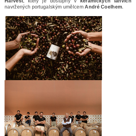
Harvest
, který je dostupný v
keramických lahvích
navržených portugalským umělcem
André Coelhem
.