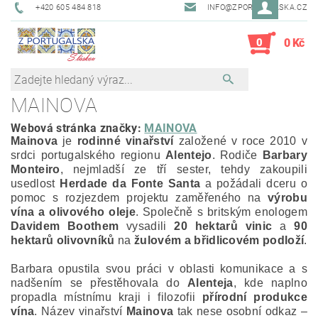
+420 605 484 818
INFO@ZPORTUGALSKA.CZ
0
0 Kč
MAINOVA
Webová stránka značky:
MAINOVA
Mainova
je
rodinné vinařství
založené v roce 2010 v
srdci portugalského regionu
Alentejo
. Rodiče
Barbary
Monteiro
, nejmladší ze tří sester, tehdy zakoupili
usedlost
Herdade da Fonte Santa
a požádali dceru o
pomoc s rozjezdem projektu zaměřeného na
výrobu
vína a olivového oleje
. Společně s britským enologem
Davidem Boothem
vysadili
20 hektarů vinic
a
90
hektarů olivovníků
na
žulovém a břidlicovém podloží
.
Barbara opustila svou práci v oblasti komunikace a s
nadšením se přestěhovala do
Alenteja
, kde naplno
propadla místnímu kraji i filozofii
přírodní produkce
vína
. Název vinařství
Mainova
tak nese osobní odkaz –