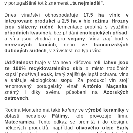
v portugalštině totiž znamená
„ta nejmladší“
.
Dnes vinařství obhospodařuje
17,5 ha vinic v
integrované produkci
a
2,5 ha v bio režimu
.
Hrozny
jsou sklízeny ručně
, fermentace probíhá s využitím
přírodních kvasinek
, bez přidání
enologických přísad
,
a vína jsou vhodná i pro
vegany
. Vína zrají buď v
nerezových tancích
, nebo ve
francouzských
dubových sudech
, v závislosti na typu vína.
Udržitelnost
hraje v Mainova klíčovou roli:
lahve jsou
ze 100% recyklovatelného skla
a místo tradičních
kapslí používají
vosk
, který zajišťuje lepší ochranu vína
a snižuje ekologickou stopu. Za produkcí vín stojí
renomovaný portugalský vinař
António Maçanita
,
známý i díky svému působení na
Azorských
ostrovech
.
Rodina Monteiro má také kořeny ve
výrobě keramiky
v
oblasti nedaleko
Fátimy
, kde provozuje firmu
Matceramica
. Tento odkaz se promítá i do designu
některých produktů, například
olivového oleje Early