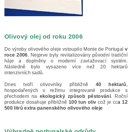
Olivový olej od roku 2006
Do výroby olivového oleje vstoupilo Monte de Portugal
v
roce 2006
. Nejprve byly revitalizovány původní tradiční
háje a doplněny o moderní zavlažovací systém.
Následně bylo vysazeno více než 20 hektarů
intenzivních sadů.
Dnes tvoří olivovníky přibližně
40 hektarů
,
hospodařených v režimu integrované produkce s
přechodem na
ekologický způsob pěstování
.
Roční
produkce dosahuje přibližně
100 tun oliv
což je cc
a
12
500 litrů extra panenského olivového oleje
Výhradně portugalské odrůdy