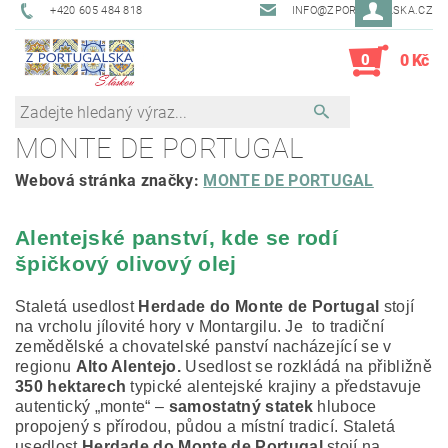
+420 605 484 818
INFO@ZPORTUGALSKA.CZ
0
0 Kč
MONTE DE PORTUGAL
Webová stránka značky:
MONTE DE PORTUGAL
Alentejské panství, kde se rodí
špičkový olivový olej
Staletá usedlost
Herdade do Monte de Portugal
stojí
na vrcholu jílovité hory v Montargilu. Je to tradiční
zemědělské a chovatelské panství nacházející se v
regionu
Alto Alentejo.
Usedlost se rozkládá na přibližně
350 hektarech
typické alentejské krajiny a představuje
autentický „monte“ –
samostatný statek
hluboce
propojený s přírodou, půdou a místní tradicí. Staletá
usedlost
Herdade do Monte de Portugal
stojí na