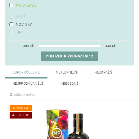
NA SKLADĚ
AKCE
NOVINKA
TIP
300
Kč
445
Kč
POLOŽEK K ZOBRAZENÍ:
2
DOPORUČUJEME
NEJLEVNĚJŠÍ
NEJDRAŽŠÍ
NEJPRODÁVANĚJŠÍ
ABECEDNĚ
2
položek celkem
NOVINKA
ALENTEJO