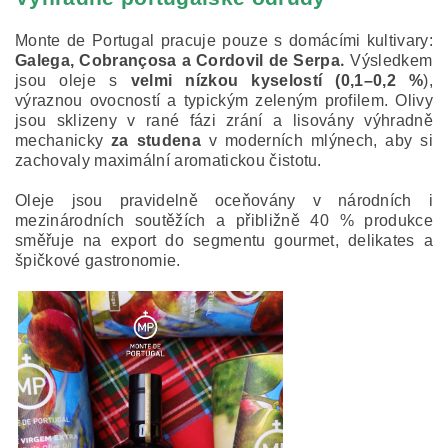
Monte de Portugal pracuje pouze s domácími kultivary:
.
Galega, Cobrançosa a Cordovil de Serpa
Výsledkem
jsou oleje s
velmi nízkou kyselostí (0,1–0,2 %
),
výraznou ovocností a typickým zeleným profilem.
Olivy
jsou sklizeny v rané fázi zrání a lisovány výhradně
mechanicky
za studena
v moderních mlýnech, aby si
zachovaly maximální aromatickou čistotu.
Oleje jsou pravidelně oceňovány v národních i
mezinárodních soutěžích a přibližně 40 % produkce
směřuje na export do segmentu gourmet, delikates a
špičkové gastronomie.