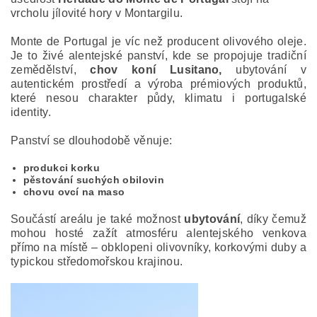
vrcholu jílovité hory v Montargilu.
Monte de Portugal je víc než producent olivového oleje.
Je to živé alentejské panství, kde se propojuje tradiční
zemědělství,
chov koní Lusitano,
ubytování v
autentickém prostředí a výroba prémiových produktů,
které nesou charakter půdy, klimatu i portugalské
identity.
Panství se dlouhodobě věnuje:
produkci korku
pěstování suchých obilovin
chovu ovcí na maso
Součástí areálu je také možnost
ubytování
, díky čemuž
mohou hosté zažít at
mosféru alentejského venkova
přímo na místě – obklopeni olivovníky, korkovými duby a
typickou středomořskou krajinou.