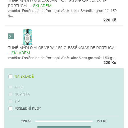
TUHÉ MÝDLO KOKOS&VANILKA 150 G-ESSÊNCIAS DE
PORTUGAL
–
SKLADEM
značka: Essências de Portugal vůně: kokos&vanilka gramáž: 150
g...
220 Kč
3.
TUHÉ MÝDLO ALOE VERA 150 G-ESSÊNCIAS DE PORTUGAL
–
SKLADEM
značka: Essências de Portugal vůně: Aloe Vera gramáž: 150 g...
220 Kč
NA SKLADĚ
AKCE
NOVINKA
TIP
POSLEDNÍ KUSY
220
Kč
221
Kč