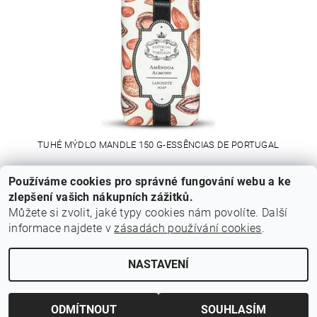
TUHÉ MÝDLO MANDLE 150 G-ESSÊNCIAS DE PORTUGAL
Používáme cookies pro správné fungování webu a ke
220 Kč
zlepšení vašich nákupních zážitků.
Můžete si zvolit, jaké typy cookies nám povolíte. Další
informace najdete v
zásadách používání cookies
.
Cestovní agentura Amoteportugal
NASTAVENÍ
Upravit nastavení cookies
2026 © Z Portugalska, všechna práva vyhrazena
Vytvořil Shoptet
ODMÍTNOUT
SOUHLASÍM