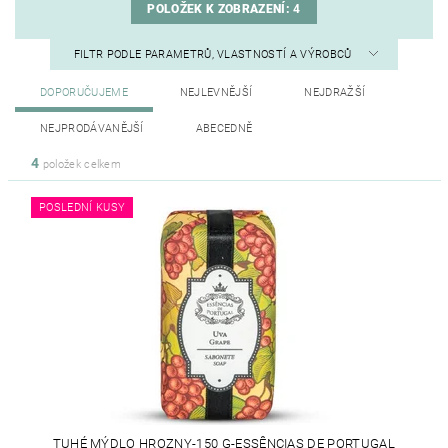
POLOŽEK K ZOBRAZENÍ:
4
FILTR PODLE PARAMETRŮ, VLASTNOSTÍ A VÝROBCŮ
DOPORUČUJEME
NEJLEVNĚJŠÍ
NEJDRAŽŠÍ
NEJPRODÁVANĚJŠÍ
ABECEDNĚ
4
položek celkem
POSLEDNÍ KUSY
TUHÉ MÝDLO HROZNY-150 G-ESSÊNCIAS DE PORTUGAL