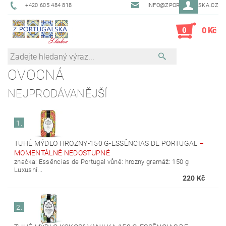
+420 605 484 818
INFO@ZPORTUGALSKA.CZ
0
0 Kč
OVOCNÁ
NEJPRODÁVANĚJŠÍ
1.
TUHÉ MÝDLO HROZNY-150 G-ESSÊNCIAS DE PORTUGAL
–
MOMENTÁLNĚ NEDOSTUPNÉ
značka: Essências de Portugal vůně: hrozny gramáž: 150 g
Luxusní...
220 Kč
2.