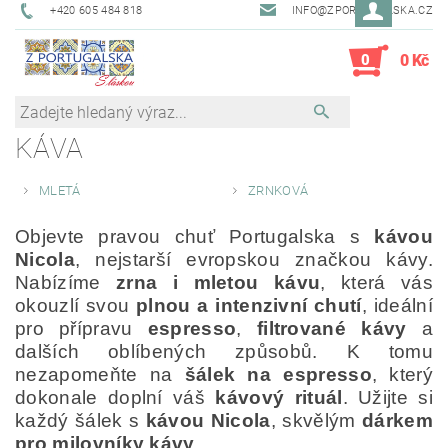
+420 605 484 818
INFO@ZPORTUGALSKA.CZ
0
0 Kč
KÁVA
MLETÁ
ZRNKOVÁ
Objevte pravou chuť Portugalska s
kávou
Nicola
, nejstarší evropskou značkou kávy.
Nabízíme
zrna i mletou kávu
, která vás
okouzlí svou
plnou a intenzivní chutí
, ideální
pro přípravu
espresso
,
filtrované kávy
a
dalších oblíbených způsobů. K tomu
nezapomeňte na
šálek na espresso
, který
dokonale doplní váš
kávový rituál
. Užijte si
každý šálek s
kávou Nicola
, skvělým
dárkem
pro milovníky kávy
.