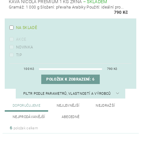
KÁVA NICOLA PREMIUM 1 KG ZRNA
–
SKLADEM
Gramáž: 1 000 g Složení: převaha Arabiky Použití: ideální pro...
790 Kč
NA SKLADĚ
AKCE
NOVINKA
TIP
100
Kč
790
Kč
POLOŽEK K ZOBRAZENÍ:
6
FILTR PODLE PARAMETRŮ, VLASTNOSTÍ A VÝROBCŮ
DOPORUČUJEME
NEJLEVNĚJŠÍ
NEJDRAŽŠÍ
NEJPRODÁVANĚJŠÍ
ABECEDNĚ
6
položek celkem