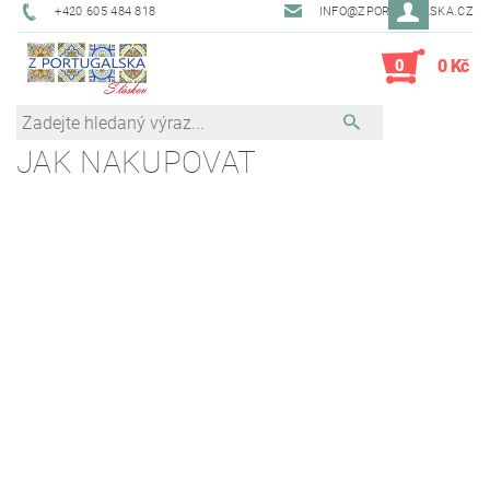
+420 605 484 818
INFO@ZPORTUGALSKA.CZ
0
0 Kč
JAK NAKUPOVAT