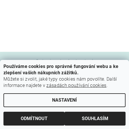
Cestovní agentura Amoteportugal
Používáme cookies pro správné fungování webu a ke
zlepšení vašich nákupních zážitků.
Můžete si zvolit, jaké typy cookies nám povolíte. Další
Upravit nastavení cookies
2026 © Z Portugalska, všechna práva vyhrazena
informace najdete v
zásadách používání cookies
.
Vytvořil Shoptet
NASTAVENÍ
ODMÍTNOUT
SOUHLASÍM