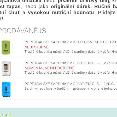
ajčatová omáčka
nebo
pikantní olivový olej
, k
st tapas
, nebo jako
originální dárek
.
Ručně b
tní chuť
a
vysokou nutriční hodnotu
. Přidej
e
!
PRODÁVANĚJŠÍ
PORTUGALSKÉ SARDINKY V BIO OLIVOVÉM OLEJI 120
NEDOSTUPNÉ
Tradičně lovené a ručně tříděné sardinky dušené v páře. Hm
PORTUGALSKÉ SARDINKY V OLIVOVÉM OLEJI- VYKOŠT
MOMENTÁLNĚ NEDOSTUPNÉ
Tradičně lovené a ručně tříděné sardinky dušené v páře. Hm
PORTUGALSKÉ SARDINKY V OLIVOVÉM OLEJI -120 G
Sardinky jsou loveny tradičním způsobem, vybírané jednu po 
SKLADĚ