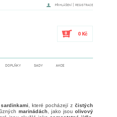
|
PŘIHLÁŠENÍ
REGISTRACE
0
0 Kč
DOPLŇKY
SADY
AKCE
CENÍ OBCHODU
i sardinkami
, které pocházejí z
čistých
ůzných
marinádách
, jako jsou
olivový