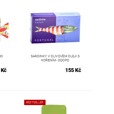
IO
SARDINKY V OLIVOVÉM OLEJI S
KOŘENÍM- OQOPO
 Kč
155 Kč
BESTSELLER