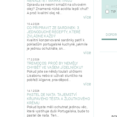
NENALETĚT MARKETINGU
Opravdu se nesmí smažit na olivovém
AK
oleji? Znamená nízká acidita lepší chuť?
TIP
A proč kvalitní olej ně...
více
10.4.2026
CO PŘIPRAVIT ZE SARDINEK: 3
JEDNODUCHÉ RECEPTY, KTERÉ
DOPOR
ZVLÁDNE KAŽDÝ
Kvalitní konzervované sardinky patří k
pokladům portugalské kuchyně, jakmile
je jednou ochutnáte, sn...
více
17.2.2026
TREMOÇOS: PROČ BY NEMĚLY
CHYBĚT VE VAŠEM JÍDELNÍČKU?
Pokud jste se někdy toulali uličkami
Lisabonu nebo si užívali sluníčko na
pobřeží Algarve, pravděpod...
více
14.1.2026
PASTEL DE NATA: TAJEMSTVÍ
KŘUPAVÉHO TĚSTA A ŽLOUTKOVÉHO
KRÉMU
Pokud byste měli ochutnat jedinou věc,
která vystihuje duši Portugalska, bude to
pastel de nata. Ten...
PO