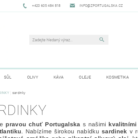
+420 605 484 818
INFO@ZPORTUGALSKA.CZ
SŮL
OLIVY
KÁVA
OLEJE
KOSMETIKA
DINKY
sardinky
O NÁS
OBCHODNÍ PODMÍNKY
GDPR
HODNO
RDINKY
te
pravou chuť Portugalska
s našimi
kvalitním
tlantiku
. Nabízíme širokou nabídku
sardinek
v r