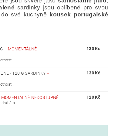
teré jsou skvělé jako
samostatné jídlo
,
alené
sardinky jsou oblíbené pro svou
te do své kuchyně
kousek portugalské
130 Kč
 G
–
MOMENTÁLNĚ
otnost...
130 Kč
ĚNÉ - 120 G SARDINKY
–
otnost...
120 Kč
–
MOMENTÁLNĚ NEDOSTUPNÉ
druhé a...