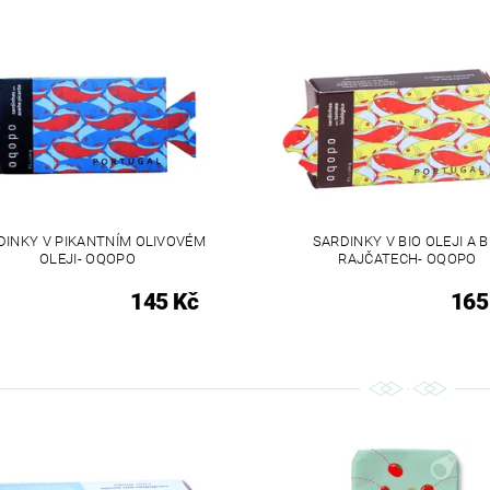
DINKY V PIKANTNÍM OLIVOVÉM
SARDINKY V BIO OLEJI A B
OLEJI- OQOPO
RAJČATECH- OQOPO
145 Kč
165