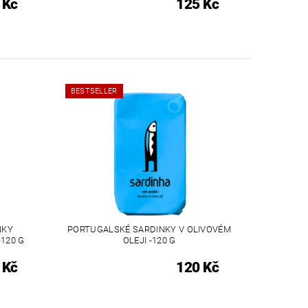
 Kč
125 Kč
BESTSELLER
NKY
PORTUGALSKÉ SARDINKY V OLIVOVÉM
-120 G
OLEJI -120 G
 Kč
120 Kč