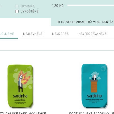
120
Kč
CE
NOVINKA
VYKOŠTĚNÉ
FILTR PODLE PARAMETRŮ, VLASTNOSTÍ 
UČUJEME
NEJLEVNĚJŠÍ
NEJDRAŽŠÍ
NEJPRODÁVANĚJŠÍ
RTUGALSKÉ SARDINKY LEHCE
PORTUGALSKÉ SARDINKY L