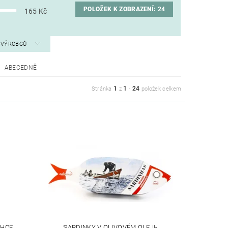
POLOŽEK K ZOBRAZENÍ:
24
165
Kč
A VÝROBCŮ
ABECEDNĚ
1
1
24
Stránka
z
-
položek celkem
EHCE
SARDINKY V OLIVOVÉM OLEJI-