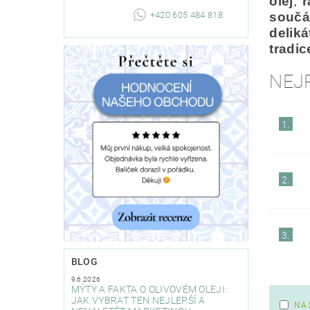
olej
,
r
+420 605 484 818
součá
deliká
tradic
NEJ
1.
2.
3.
BLOG
9.6.2026
MÝTY A FAKTA O OLIVOVÉM OLEJI:
JAK VYBRAT TEN NEJLEPŠÍ A
NA 