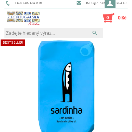
+420 605 484 818
INFO@ZPORTUGALSKA.CZ
0
0 Kč
BESTSELLER