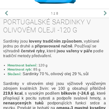
1
z 8
PORTUGALSKÉ SARDINKY V
OLIVOVÉM OLEJI -120 G
Sardinky jsou
loveny tradičním způsobem
, vybírané
jednu po druhé a
připravované ručně
. Používají se
výhradně
čerstvé ryby
, které
jsou vařeny v páře
podle
tradiční metody předvaření.
Hmotnost balení:
120 g
Hmotnost ryb:
85 g
Sardinky 70 %, olivový olej 29 %, sůl
Složení:
Sardinky v olivovém oleji jsou výživově vyváženým
zdrojem kvalitních živin: ve 100 g obsahují přibližně
219,6 kcal
, s vysokým podílem
bílkovin (~24,6 g)
, které
přispívají k pocitu sytosti a podpoře svalové hmoty, a
nenasycených tuků
podporujících funkci srdce a
mozku. Produkt je bohatý na
omega-3 mastné kyseliny