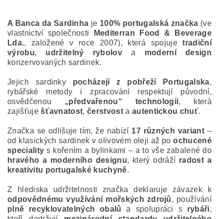
A Banca da Sardinha
je
100% portugalská značka
(ve
vlastnictví společnosti
Mediterran Food & Beverage
Lda.
, založené v roce 2007), která spojuje
tradiční
výrobu
,
udržitelný rybolov
a
moderní design
konzervovaných sardinek.
Jejich sardinky
pocházejí z pobřeží Portugalska
,
rybářské metody i zpracování respektují původní,
osvědčenou
„předvařenou“ technologii
, která
zajišťuje
šťavnatost
,
čerstvost
a
autentickou chuť
.
Značka se odlišuje tím, že nabízí
17 různých variant
–
od klasických sardinek v olivovém oleji až po
ochucené
speciality
s kořením a bylinkami – a to vše zabalené do
hravého a moderního designu
, který odráží
radost a
kreativitu portugalské kuchyně
.
Z hlediska udržitelnosti značka deklaruje závazek k
odpovědnému využívání mořských zdrojů
, používání
plně recyklovatelných obalů
a spolupráci s
rybáři
,
kteří dodržují
mezinárodní standardy udržitelného