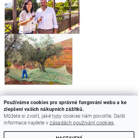
Používáme cookies pro správné fungování webu a ke
Žádné produkty od výrobce
TEORIA
nebyly nalezeny....
zlepšení vašich nákupních zážitků.
Můžete si zvolit, jaké typy cookies nám povolíte. Další
informace najdete v
zásadách používání cookies
.
Cestovní agentura Amoteportugal