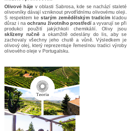
Olivové háje
v oblasti Sabrosa, kde se nachází staleté
olivovníky dávají vzniknout prvotřídnímu olivovému oleji.
S respektem ke
starým
zemědělským tradicím
kladou
důraz i na
ochranu životního prostředí
a vyvarují se při
produkci použití jakýchkoli chemikálií.
O
livy jsou
sklízeny ručně
a okamžitě odeslány do
lis, aby se
zachovaly všechny jeho chutě a vůně.
Výsledkem je
olivový olej, který reprezentuje
řemeslnou tradici výroby
olivového oleje v Portugalsku.