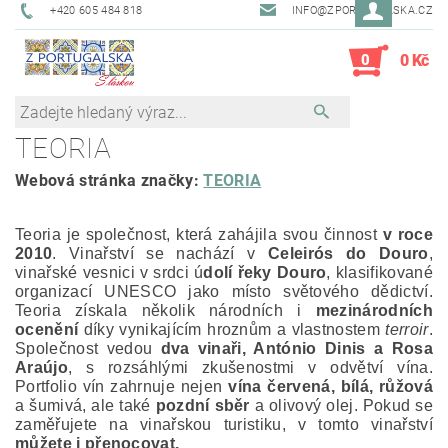
+420 605 484 818
INFO@ZPORTUGALSKA.CZ
0
0 Kč
TEORIA
Webová stránka značky:
TEORIA
Teoria je společnost, která zahájila svou činnost
v roce
2010
. Vinařství se nachází v
Celeirós do Douro
,
vinařské vesnici v srdci ú
dolí řeky Douro
, klasifikované
organizací UNESCO jako místo světového dědictví.
Teoria získala několik národních i
mezinárodních
ocenění
díky vynikajícím hroznům a vlastnostem
terroir
.
Společnost vedou
dva vinaři, António Dinis a Rosa
Araújo
, s rozsáhlými zkušenostmi v odvětví vína.
Portfolio vín zahrnuje nejen
vína červená, bílá, růžová
a šumivá, ale také
pozdní sběr
a olivový olej.
Pokud se
zaměřujete na vinařskou turistiku, v tomto vinařství
můžete i přenocovat.