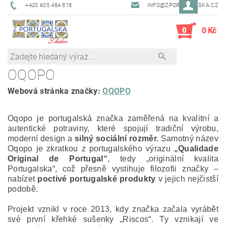
+420 605 484 818
INFO@ZPORTUGALSKA.CZ
0
0 Kč
OQOPO
Webová stránka značky:
OQOPO
Oqopo je portugalská značka zaměřená na kvalitní a
autentické potraviny, které spojují tradiční výrobu,
moderní design a
silný sociální rozměr.
Samotný název
Oqopo je zkratkou z portugalského výrazu
„Qualidade
Original de Portugal“
, tedy „originální kvalita
Portugalska“, což přesně vystihuje filozofii značky –
nabízet
poctivé portugalské produkty
v jejich nejčistší
podobě.
Projekt vznikl v roce 2013, kdy značka začala vyrábět
své první křehké sušenky „Riscos“. Ty vznikají ve