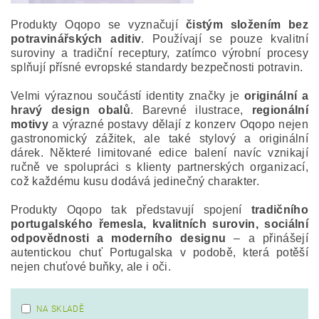
Produkty Oqopo se vyznačují
čistým složením bez
potravinářských aditiv
. Používají se pouze kvalitní
suroviny a tradiční receptury, zatímco výrobní procesy
splňují přísné evropské standardy bezpečnosti potravin.
Velmi výraznou součástí identity značky je
originální a
hravý design obalů
. Barevné ilustrace,
regionální
motivy
a výrazné postavy dělají z konzerv Oqopo nejen
gastronomický zážitek, ale také stylový a originální
dárek. Některé limitované edice balení navíc vznikají
ručně ve spolupráci s klienty partnerských organizací,
což každému kusu dodává jedinečný charakter.
Produkty Oqopo tak představují spojení
tradičního
portugalského řemesla, kvalitních surovin, sociální
odpovědnosti a moderního designu
– a přinášejí
autentickou chuť Portugalska v podobě, která potěší
nejen chuťové buňky, ale i oči.
NA SKLADĚ