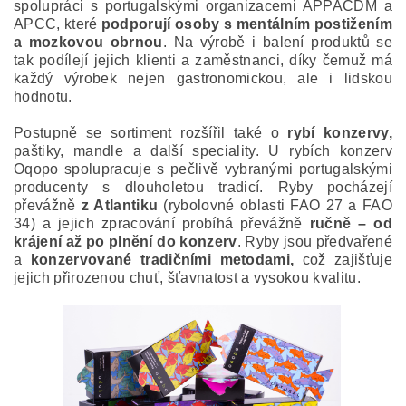
spolupráci s portugalskými organizacemi APPACDM a
APCC, které
podporují osoby s mentálním postižením
a mozkovou obrnou
. Na výrobě i balení produktů se
tak podílejí jejich klienti a zaměstnanci, díky čemuž má
každý výrobek nejen gastronomickou, ale i lidskou
hodnotu.
Postupně se sortiment rozšířil také o
rybí konzervy,
paštiky, mandle a další speciality. U rybích konzerv
Oqopo spolupracuje s pečlivě vybranými portugalskými
producenty s dlouholetou tradicí. Ryby pocházejí
převážně
z Atlantiku
(rybolovné oblasti FAO 27 a FAO
34) a jejich zpracování probíhá převážně
ručně – od
krájení až po plnění do konzerv
. Ryby jsou předvařené
a
konzervované tradičními metodami,
což zajišťuje
jejich přirozenou chuť, šťavnatost a vysokou kvalitu.