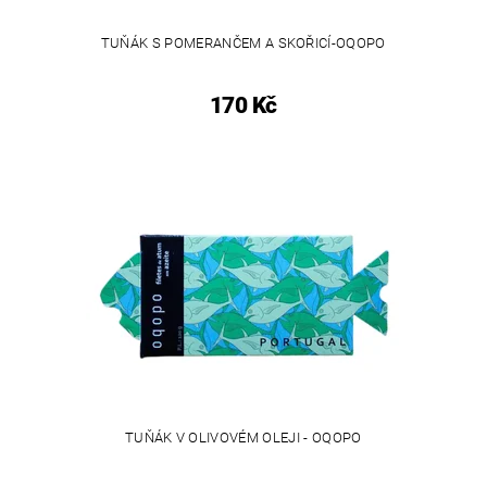
TUŇÁK S POMERANČEM A SKOŘICÍ-OQOPO
170 Kč
TUŇÁK V OLIVOVÉM OLEJI - OQOPO