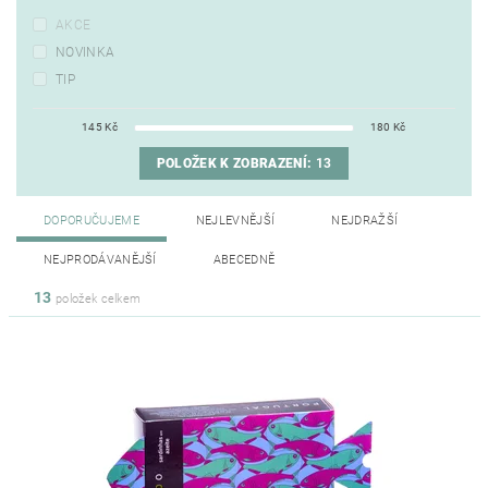
AKCE
NOVINKA
TIP
145
Kč
180
Kč
POLOŽEK K ZOBRAZENÍ:
13
DOPORUČUJEME
NEJLEVNĚJŠÍ
NEJDRAŽŠÍ
NEJPRODÁVANĚJŠÍ
ABECEDNĚ
13
položek celkem