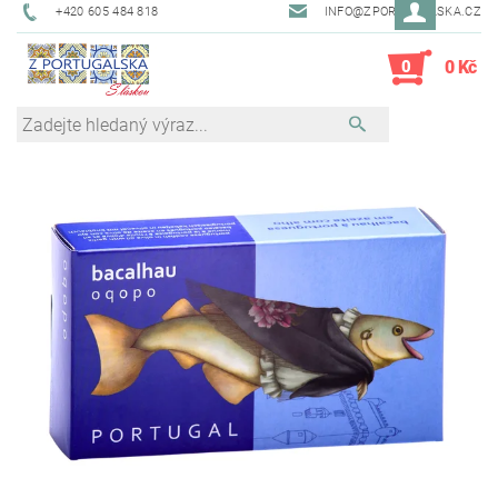
+420 605 484 818
INFO@ZPORTUGALSKA.CZ
0
0 Kč