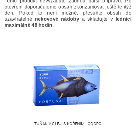
Tento produkt nevyžaduje žádnou další přípravu. Po
otevření doporučujeme obsah zkonzumovat ještě tentýž
den. Pokud to není možné, přesuňte obsah do
uzavíratelné
nekovové nádoby
a skladujte v
lednici
maximálně 48 hodin
.
TUŇÁK V OLEJI S KOŘENÍM - OQOPO