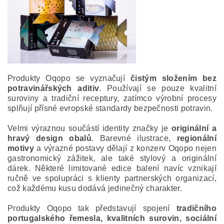
Produkty Oqopo se vyznačují
čistým složením bez
potravinářských aditiv
. Používají se pouze kvalitní
suroviny a tradiční receptury, zatímco výrobní procesy
splňují přísné evropské standardy bezpečnosti potravin.
Velmi výraznou součástí identity značky je
originální a
hravý design obalů
. Barevné ilustrace,
regionální
motivy
a výrazné postavy dělají z konzerv Oqopo nejen
gastronomický zážitek, ale také stylový a originální
dárek. Některé limitované edice balení navíc vznikají
ručně ve spolupráci s klienty partnerských organizací,
což každému kusu dodává jedinečný charakter.
Produkty Oqopo tak představují spojení
tradičního
portugalského řemesla, kvalitních surovin, sociální