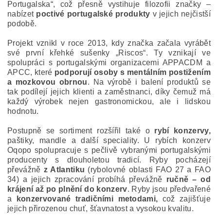
Portugalska“, což přesně vystihuje filozofii značky –
nabízet
poctivé portugalské produkty
v jejich nejčistší
podobě.
Projekt vznikl v roce 2013, kdy značka začala vyrábět
své první křehké sušenky „Riscos“. Ty vznikají ve
spolupráci s portugalskými organizacemi APPACDM a
APCC, které
podporují osoby s mentálním postižením
a mozkovou obrnou
. Na výrobě i balení produktů se
tak podílejí jejich klienti a zaměstnanci, díky čemuž má
každý výrobek nejen gastronomickou, ale i lidskou
hodnotu.
Postupně se sortiment rozšířil také o
rybí konzervy,
paštiky, mandle a další speciality. U rybích konzerv
Oqopo spolupracuje s pečlivě vybranými portugalskými
producenty s dlouholetou tradicí. Ryby pocházejí
převážně
z Atlantiku
(rybolovné oblasti FAO 27 a FAO
34) a jejich zpracování probíhá převážně
ručně – od
krájení až po plnění do konzerv
. Ryby jsou předvařené
a
konzervované tradičními metodami,
což zajišťuje
jejich přirozenou chuť, šťavnatost a vysokou kvalitu.