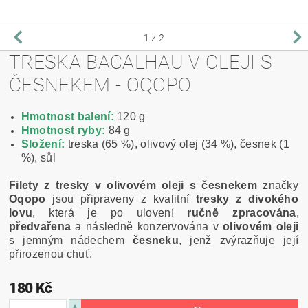
1
z 2
TRESKA BACALHAU V OLEJI S
ČESNEKEM - OQOPO
Hmotnost balení:
120 g
Hmotnost ryby:
84 g
Složení:
treska (65 %), olivový olej (34 %), česnek (1
%), sůl
Filety z tresky v olivovém oleji s česnekem
značky
Oqopo
jsou připraveny z kvalitní
tresky z divokého
lovu
, která je po ulovení
ručně zpracována
,
předvařena
a následně konzervována v
olivovém oleji
s jemným nádechem
česneku
, jenž zvýrazňuje její
přirozenou chuť.
180 Kč