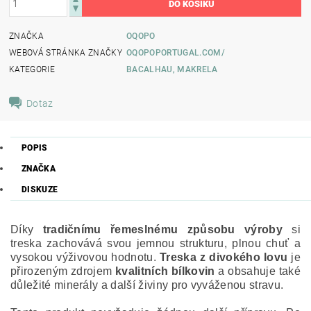
ZNAČKA
OQOPO
WEBOVÁ STRÁNKA ZNAČKY
OQOPOPORTUGAL.COM/
KATEGORIE
BACALHAU, MAKRELA
Dotaz
POPIS
ZNAČKA
DISKUZE
Díky
tradičnímu řemeslnému způsobu výroby
si
treska zachovává svou jemnou strukturu, plnou chuť a
vysokou výživovou hodnotu.
Treska z divokého lovu
je
přirozeným zdrojem
kvalitních bílkovin
a obsahuje také
důležité minerály a další živiny pro vyváženou stravu.