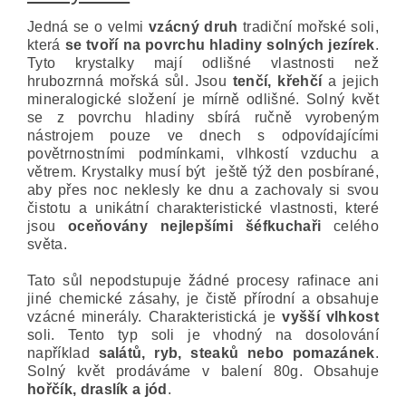
Jedná se o velmi
vzácný druh
tradiční mořské soli,
která
se tvoří na povrchu hladiny solných jezírek
.
Tyto krystalky mají odlišné vlastnosti než
hrubozrnná mořská sůl. Jsou
tenčí, křehčí
a jejich
mineralogické složení je mírně odlišné. Solný květ
se z povrchu hladiny sbírá ručně vyrobeným
nástrojem pouze ve dnech s odpovídajícími
povětrnostními podmínkami, vlhkostí vzduchu a
větrem. Krystalky musí být ještě týž den posbírané,
aby přes noc neklesly ke dnu a zachovaly si svou
čistotu a unikátní charakteristické vlastnosti, které
jsou
oceňovány nejlepšími šéfkuchaři
celého
světa.
Tato sůl nepodstupuje žádné procesy rafinace ani
jiné chemické zásahy, je čistě přírodní a obsahuje
vzácné minerály. Charakteristická je
vyšší vlhkost
soli. Tento typ soli je vhodný na dosolování
například
salátů, ryb, steaků nebo pomazánek
.
Solný květ prodáváme v balení 80g. Obsahuje
hořčík, draslík a jód
.