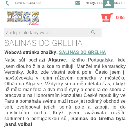
+420 605 484 818
INFO@ZPORTUGALSKA.CZ
0
0 Kč
SALINAS DO GRELHA
Webová stránka značky:
SALINAS DO GRELHA
Naše sůl pochází
Algarve,
jižního Portugalska, kde
jsem dlouho žila a kde to miluji. Manžel mé kamarádky
Veroniky, João, zde vlastní solná pole. Často jsem ji
navštěvovala v jejím růžovém domečku v městečku
Olh
ã
o na Algarve. Vždycky si na mě udělala čas, i když
už měla manžela a dva malé syny a chodila do sboru a
pracovala na Honorárním konzulátu České republiky ve
Faru a pomáhala svému muži rozvíjet rodinný obchod se
solí, zvelebovat jejich solná pole a zapojit je do
turistického ruchu. Když jsem zvažovala rozšířit
sortiment o portugalskou sůl,
Salinas do Grelha byla
jasná volba!