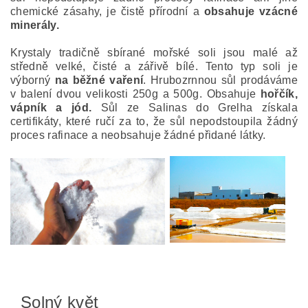
chemické zásahy, je čistě přírodní a
obsahuje vzácné
minerály.
Krystaly tradičně sbírané mořské soli jsou malé až
středně velké, čisté a zářivě bílé. Tento typ soli je
výborný
na běžné vaření
. Hrubozrnnou sůl prodáváme
v balení dvou velikosti 250g a 500g. Obsahuje
hořčík,
vápník a jód.
Sůl ze Salinas do Grelha získala
certifikáty, které ručí za to, že sůl nepodstoupila žádný
proces rafinace a neobsahuje žádné přidané látky.
Solný květ