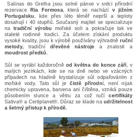
Salinas do Grelha jsou solné pánve v srdci přírodní
rezervace
Ria Formosa
, která se nachází
v jižním
Portugalsku
, kde přes léto téměř neprší a teploty
dosahují i 40 stupňů. Současný majitel se specializuje
na
tradiční výrobu
mořské soli a pokračuje tak ve
staleté rodinné tradici. Za účelem získání produktu
vysoké kvality, jsou k výrobě používány výhradně
ruční
metody,
tradiční
dřevěné nástroje
a znalosti a
moudrost předků
.
Sůl se vyrábí každoročně
od května do konce září
, v
malých jezírkách, kde se na dně nebo ve vzácných
případech na hladině krystalizuje sůl odpařováním z
mořské vody. Tato sůl je
čistě přírodn
í, není nijak
chemicky upravena, barvena ani čištěna, vzniká pouze
působením slunce a větru za což ručí
certifikáty
Sativa® a Certiplanet®. Důraz se klade na
udržitelnost
a šetrný přistup k přírodě.