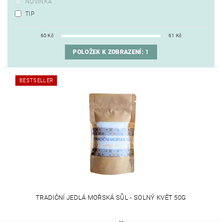
NOVINKA
TIP
60
Kč
61
Kč
POLOŽEK K ZOBRAZENÍ:
1
BESTSELLER
TRADIČNÍ JEDLÁ MOŘSKÁ SŮL - SOLNÝ KVĚT 50G