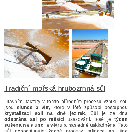
Tradiční mořská hrubozrnná sůl
Hlavními faktory v tomto přírodním procesu vzniku soli
jsou
slunce a vítr
, které v létě způsobí postupnou
krystalizaci soli na dně jezírek
. Sůl je ze dna
odebrána asi po měsíci
usazování, poté je
týden
sušena na slunci a větru
a následně uskladněna. Tato
sůl nepodstupuje žádné procesy rafinace ani jiné