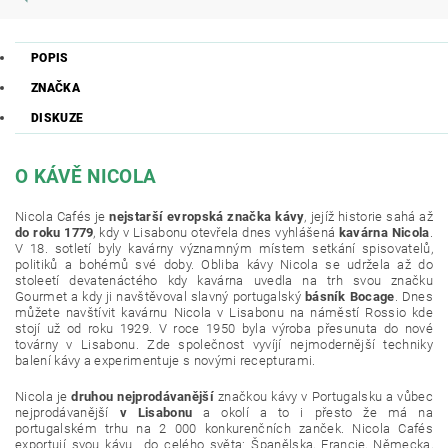
POPIS
ZNAČKA
DISKUZE
O KÁVĚ NICOLA
Nicola Cafés je
nejstarší evropská značka kávy
, jejíž historie sahá až
do roku 1779
, kdy v Lisabonu otevřela dnes vyhlášená
kavárna Nicola
.
V 18. sotletí byly kavárny významným místem setkání spisovatelů,
politiků a bohémů své doby. Obliba kávy Nicola se udržela až do
stoleetí devatenáctého kdy kavárna uvedla na trh svou značku
Gourmet a kdy ji navštěvoval slavný portugalský
básník Bocage
. Dnes
můžete navštívit kavárnu Nicola v Lisabonu na náměstí Rossio kde
stojí už od roku 1929. V roce 1950 byla výroba přesunuta do nové
továrny v Lisabonu. Zde společnost vyvíjí nejmodernější techniky
balení kávy a experimentuje s novými recepturami.
Nicola je
druhou nejprodávanější
značkou kávy v Portugalsku a vůbec
nejprodávanější
v Lisabonu
a okolí a to i přesto že má na
portugalském trhu na 2 000 konkurenčních zanček. Nicola Cafés
exportují svou kávu do celého světa: Španělska, Francie, Německa,