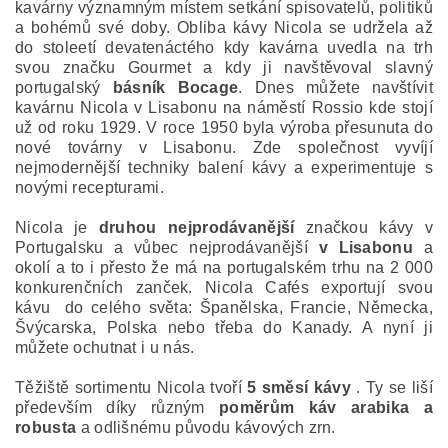
kavárny významným místem setkání spisovatelů, politiků
a bohémů své doby. Obliba kávy Nicola se udržela až
do stoleetí devatenáctého kdy kavárna uvedla na trh
svou značku Gourmet a kdy ji navštěvoval slavný
portugalský
básník Bocage
. Dnes můžete navštívit
kavárnu Nicola v Lisabonu na náměstí Rossio kde stojí
už od roku 1929. V roce 1950 byla výroba přesunuta do
nové továrny v Lisabonu. Zde společnost vyvíjí
nejmodernější techniky balení kávy a experimentuje s
novými recepturami.
Nicola je
druhou nejprodávanější
značkou kávy v
Portugalsku a vůbec nejprodávanější
v Lisabonu
a
okolí a to i přesto že má na portugalském trhu na 2 000
konkurenčních zanček. Nicola Cafés exportují svou
kávu do celého světa: Španělska, Francie, Německa,
Švýcarska, Polska nebo třeba do Kanady. A nyní ji
můžete ochutnat i u nás.
Těžiště sortimentu Nicola tvoří
5 směsí kávy
. Ty se liší
především díky různým
poměrům káv arabika a
robusta
a odlišnému původu kávových zrn.