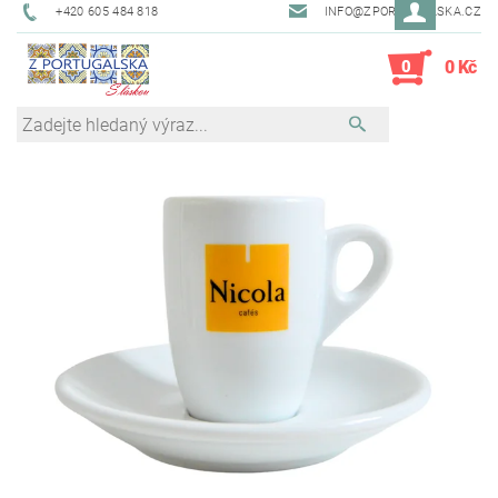
+420 605 484 818
INFO@ZPORTUGALSKA.CZ
0
0 Kč