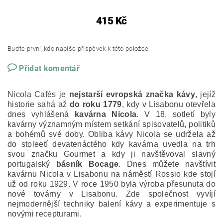
415 Kč
Buďte první, kdo napíše příspěvek k této položce.
Přidat komentář
Nicola Cafés je
nejstarší evropská značka kávy
, jejíž
historie sahá až
do roku 1779
, kdy v Lisabonu otevřela
dnes vyhlášená
kavárna Nicola
. V 18. sotletí byly
kavárny významným místem setkání spisovatelů, politiků
a bohémů své doby. Obliba kávy Nicola se udržela až
do stoleetí devatenáctého kdy kavárna uvedla na trh
svou značku Gourmet a kdy ji navštěvoval slavný
portugalský
básník Bocage
. Dnes můžete navštívit
kavárnu Nicola v Lisabonu na náměstí Rossio kde stojí
už od roku 1929. V roce 1950 byla výroba přesunuta do
nové továrny v Lisabonu. Zde společnost vyvíjí
nejmodernější techniky balení kávy a experimentuje s
novými recepturami.