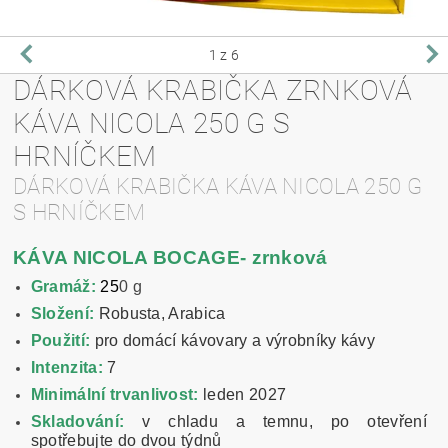
1
z 6
DÁRKOVÁ KRABIČKA ZRNKOVÁ
KÁVA NICOLA 250 G S
HRNÍČKEM
DÁRKOVÁ KRABIČKA KÁVA NICOLA 250 G
S HRNÍČKEM
KÁVA NICOLA BOCAGE- zrnková
Gramáž:
25
0 g
Složení:
Robusta, Arabica
Použití:
pro domácí kávovary a výrobníky kávy
Intenzita:
7
Minimální trvanlivost:
leden 2027
Skladování:
v chladu a temnu, po otevření
spotřebujte do dvou týdnů