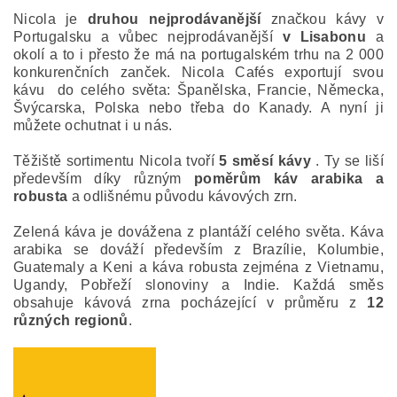
Nicola je
druhou nejprodávanější
značkou kávy v
Portugalsku a vůbec nejprodávanější
v Lisabonu
a
okolí a to i přesto že má na portugalském trhu na 2 000
konkurenčních zanček. Nicola Cafés exportují svou
kávu do celého světa: Španělska, Francie, Německa,
Švýcarska, Polska nebo třeba do Kanady. A nyní ji
můžete ochutnat i u nás.
Těžiště sortimentu Nicola tvoří
5 směsí kávy
. Ty se liší
především díky různým
poměrům káv arabika a
robusta
a odlišnému původu kávových zrn.
Zelená káva je dovážena z plantáží celého světa. Káva
arabika se dováží především z Brazílie, Kolumbie,
Guatemaly a Keni a káva robusta zejména z Vietnamu,
Ugandy, Pobřeží slonoviny a Indie. Každá směs
obsahuje kávová zrna pocházející v průměru z
12
různých regionů
.