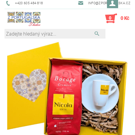
+420 605 484 818
INFO@ZPORTUGALSKA.CZ
0
0 Kč