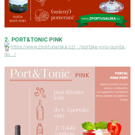
2. PORT&TONIC PINK
https://www.zportugalska.cz/.../portske-vino-quinta-
do.../