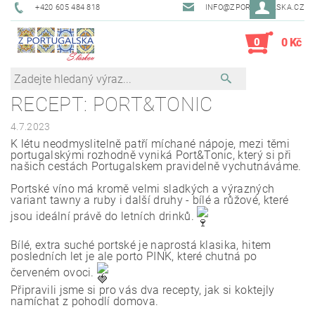
+420 605 484 818
INFO@ZPORTUGALSKA.CZ
0
0 Kč
RECEPT: PORT&TONIC
4.7.2023
K létu neodmyslitelně patří míchané nápoje, mezi těmi
portugalskými rozhodně vyniká Port&Tonic, který si při
našich cestách Portugalskem pravidelně vychutnáváme.
Portské víno má kromě velmi sladkých a výrazných
variant tawny a ruby i další druhy - bílé a růžové, které
jsou ideální právě do letních drinků.
Bílé, extra suché portské je naprostá klasika, hitem
posledních let je ale porto PINK, které chutná po
červeném ovoci.
Připravili jsme si pro vás dva recepty, jak si koktejly
namíchat z pohodlí domova.