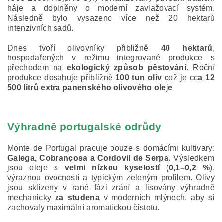
háje a doplněny o moderní zavlažovací systém.
Následně bylo vysazeno více než 20 hektarů
intenzivních sadů.
Dnes tvoří olivovníky přibližně
40 hektarů
,
hospodařených v režimu integrované produkce s
přechodem na
ekologický způsob pěstování
.
Roční
produkce dosahuje přibližně
100 tun oliv
což je cc
a
12
500 litrů extra panenského olivového oleje
Výhradně portugalské odrůdy
Monte de Portugal pracuje pouze s domácími kultivary:
.
Galega, Cobrançosa a Cordovil de Serpa
Výsledkem
jsou oleje s
velmi nízkou kyselostí (0,1–0,2 %
),
výraznou ovocností a typickým zeleným profilem.
Olivy
jsou sklizeny v rané fázi zrání a lisovány výhradně
mechanicky
za studena
v moderních mlýnech, aby si
zachovaly maximální aromatickou čistotu.