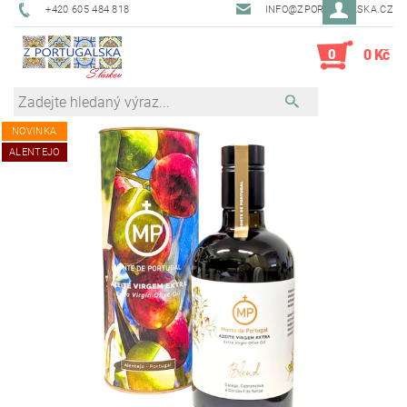
+420 605 484 818
INFO@ZPORTUGALSKA.CZ
0
0 Kč
NOVINKA
ALENTEJO