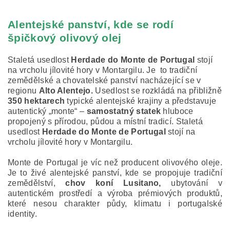
Alentejské panství, kde se rodí
špičkový olivový olej
Staletá usedlost
Herdade do Monte de Portugal
stojí
na vrcholu jílovité hory v Montargilu. Je to tradiční
zemědělské a chovatelské panství nacházející se v
regionu
Alto Alentejo.
Usedlost se rozkládá na přibližně
350 hektarech
typické alentejské krajiny a představuje
autentický „monte“ –
samostatný statek
hluboce
propojený s přírodou, půdou a místní tradicí. Staletá
usedlost
Herdade do Monte de Portugal
stojí na
vrcholu jílovité hory v Montargilu.
Monte de Portugal je víc než producent olivového oleje.
Je to živé alentejské panství, kde se propojuje tradiční
zemědělství,
chov koní Lusitano,
ubytování v
autentickém prostředí a výroba prémiových produktů,
které nesou charakter půdy, klimatu i portugalské
identity.