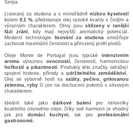
Serpa.
Lisovaný za studena a s mimořádně
nízkou kyselostí
kolem
0,1 %
, představuje olej vysoké kvality s čistým a
výrazným charakterem. Olivy jsou
sklizeny v ranější
fázi zrání,
kdy mají nejvyšší aromatický potenciál.
Moderní technologie
lisování za studena
umožňuje
zachovat maximální čerstvost a přirozený profil plodů.
Oleje Monte de Portugal jsou typické
intenzivním
aroma
výraznou
ovocností,
čerstvostí, harmonickou
hořkostí a pikantností
. Produkty této značky odrážejí
spojení historie, přírody a
udržitelného zemědělství.
Olej se výborně hodí na
saláty, pečivo, grilovanou
zeleninu, ryby
či jen na dochucení pokrmů s olivovým
charakterem.
Ideální také jako
dárkové balení
pro milovníky
kvalitního olivového oleje. Díky své harmonii je vhodný
jak pro
domácí kuchyni
, tak pro
profesionální
gastronomii.