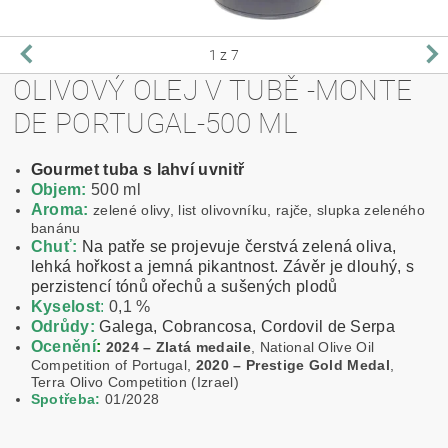
1
z 7
OLIVOVÝ OLEJ V TUBĚ -MONTE
DE PORTUGAL-500 ML
Gourmet tuba s lahví uvnitř
Objem:
500 ml
Aroma:
zelené olivy, list olivovníku, rajče, slupka zeleného
banánu
Chuť:
Na patře se projevuje čerstvá zelená oliva,
lehká hořkost a jemná pikantnost. Závěr je dlouhý, s
perzistencí tónů ořechů a sušených plodů
Kyselost
:
0,1 %
Odrůdy:
Galega,
Cobrancosa, Cordovil de Serpa
Ocenění
:
2024 – Zlatá medaile
, National Olive Oil
Competition of Portugal,
2020 – Prestige Gold Medal
,
Terra Olivo Competition (Izrael)
Spotřeba:
01/2028