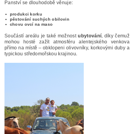
Panství se dlouhodobě věnuje:
produkci korku
pěstování suchých obilovin
chovu ovcí na maso
Součástí areálu je také možnost
ubytování
, díky čemuž
mohou hosté zažít at
mosféru alentejského venkova
přímo na místě – obklopeni olivovníky, korkovými duby a
typickou středomořskou krajinou.