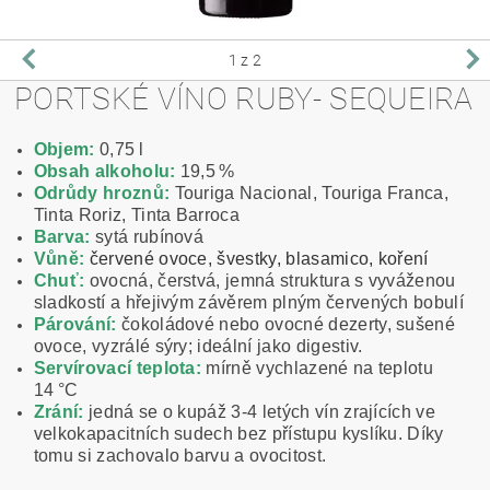
1
z 2
PORTSKÉ VÍNO RUBY- SEQUEIRA
Objem:
0,75 l
Obsah alkoholu:
19,5 %
Odrůdy hroznů:
Touriga Nacional, Touriga Franca,
Tinta Roriz, Tinta Barroca
Barva:
sytá rubínová
Vůně:
červené ovoce, švestky, blasamico, koření
Chuť:
ovocná, čerstvá, jemná struktura s vyváženou
sladkostí a hřejivým závěrem plným červených bobulí
Párování:
čokoládové nebo ovocné dezerty, sušené
ovoce, vyzrálé sýry; ideální jako digestiv.
Servírovací teplota:
mírně vychlazené na teplotu
14 °C
Zrání:
jedná se o kupáž 3-4 letých vín zrajících ve
velkokapacitních sudech bez přístupu kyslíku. Díky
tomu si zachovalo barvu a ovocitost.