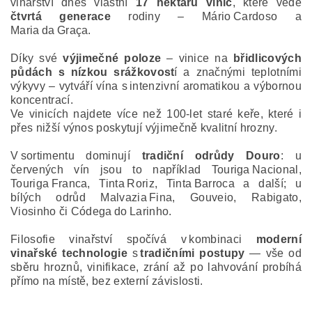
vinařství dnes vlastní
17 hektarů vinic
, které vede
čtvrtá generace
rodiny – Mário Cardoso a
Maria da Graça.
Díky své
výjimečné poloze
– vinice na
břidlicových
půdách s nízkou srážkovost
í a značnými teplotními
výkyvy – vytváří vína s intenzivní aromatikou a výbornou
koncentrací.
Ve vinicích najdete více než 100‑let staré keře, které i
přes nižší výnos poskytují výjimečně kvalitní hrozny.
V sortimentu dominují
tradiční odrůdy Douro
: u
červených vín jsou to například Touriga Nacional,
Touriga Franca, Tinta Roriz, Tinta Barroca a další; u
bílých odrůd Malvazia Fina, Gouveio, Rabigato,
Viosinho či Códega do Larinho.
Filosofie vinařství spočívá v kombinaci
moderní
vinařské technologie
s
tradičními postupy
— vše od
sběru hroznů, vinifikace, zrání až po lahvování probíhá
přímo na místě, bez externí závislosti.