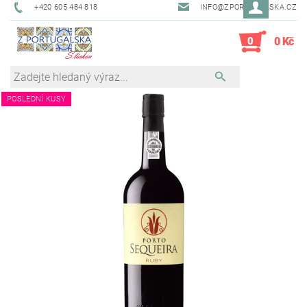
+420 605 484 818
INFO@ZPORTUGALSKA.CZ
0
0 Kč
POSLEDNÍ KUSY