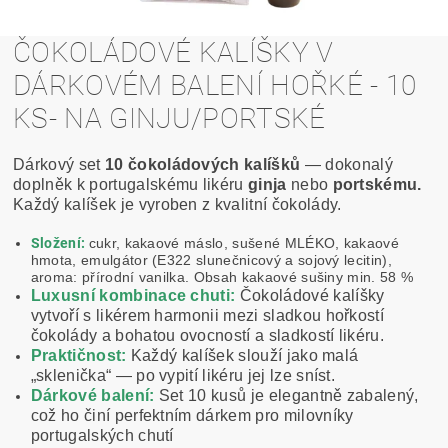
ČOKOLÁDOVÉ KALÍŠKY V
DÁRKOVÉM BALENÍ HOŘKÉ - 10
KS- NA GINJU/PORTSKÉ
Dárkový set
10 čokoládových kalíšků
— dokonalý
doplněk k portugalskému likéru
ginja
nebo
portskému.
Každý kalíšek je vyroben z kvalitní čokolády.
Složení:
cukr, kakaové máslo, sušené MLÉKO, kakaové
hmota, emulgátor (E322 slunečnicový a sojový lecitin),
aroma: přírodní vanilka. Obsah kakaové sušiny min. 58 %
Luxusní kombinace chuti:
Čokoládové kalíšky
vytvoří s likérem harmonii mezi sladkou hořkostí
čokolády a bohatou ovocností a sladkostí likéru.
Praktičnost:
Každý kalíšek slouží jako malá
„sklenička“ — po vypití likéru jej lze sníst.
Dárkové balení:
Set 10 kusů je elegantně zabalený,
což ho činí perfektním dárkem pro milovníky
portugalských chutí