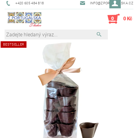
+420 605 484 818
INFO@ZPORTUGALSKA.CZ
0
0 Kč
BESTSELLER