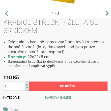
1
z 3
KRABICE STŘEDNÍ - ŽLUTÁ SE
SRDÍČKEM
Originální a kvalitně zpracovaná papírová krabice na
drobnější zboží (fotky dárkových sad jsou pouze
ilustrační a slouží pro inspiraci).
Rozměry:
22x22x8 cm
Samostatná krabička je dodávaná v rozloženém stavu a
součástí není
papírová výplň
110 Kč
KATEGORIE
DÁRKOVÁ BALENÍ
Dotaz