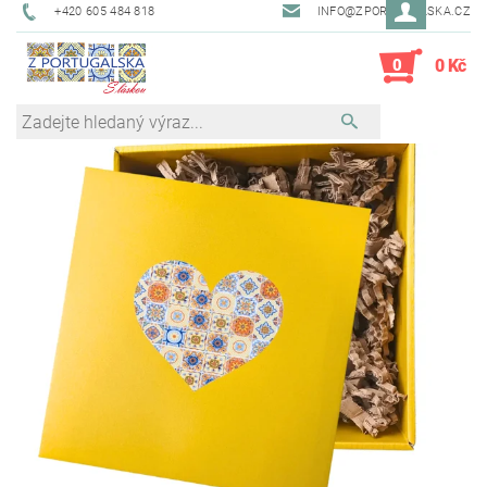
+420 605 484 818
INFO@ZPORTUGALSKA.CZ
0
0 Kč