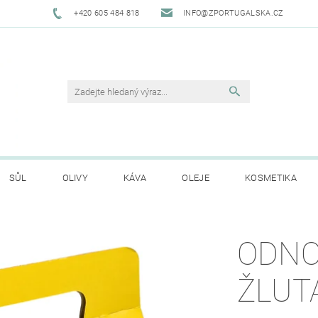
+420 605 484 818
INFO@ZPORTUGALSKA.CZ
SŮL
OLIVY
KÁVA
OLEJE
KOSMETIKA
O NÁS
OBCHODNÍ PODMÍNKY
GDPR
HODNO
ODNO
ŽLUT