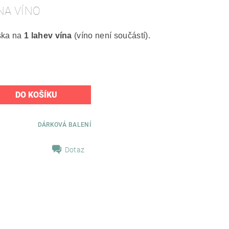
NA VÍNO
ska na
1 lahev vína
(víno není součástí).
DÁRKOVÁ BALENÍ
Dotaz