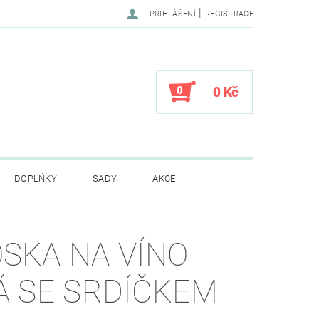
|
PŘIHLÁŠENÍ
REGISTRACE
0
0 Kč
DOPLŇKY
SADY
AKCE
CENÍ OBCHODU
SKA NA VÍNO
Á SE SRDÍČKEM