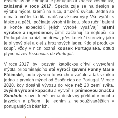
Essências de Portugal je portugalská značka kosmetiky,
založená v roce 2017.
Specializuje se na design a
výrobu mýdel, krémů na ruce, difuzérů svíček. Jedná se
o malá umělecká díla, nadčasové suvenýry. Vše vyrábí s
láskou a péčí, počínaje výrobní linkou, přes ruční balení
a konče expedicíK jejich výrobě využívají
místní
výrobce a ingredience
, čímž začleňují to nejlepší, co
Portugalsko nabízí, od dřeva, přes korek či suroviny jako
je olivový olej a olej z hroznových jader.
Kdo si produkty
koupí, vždy v nich pozná
kousek Portugalska
, odtud
plyne název
Essências de Portugal.
V roce
2017 byli pozváni katolickou církví k vytvoření
mýdla připomínajícího
sté výročí zjevení Panny Marie
Fátimské
, touto výzvou to všechno začalo a tak vzniklo
jedno z prvních mýdel od Essências de Portugal.
V
roce
2020,
kdy dosáhli vývozu do více než 20 zemí světa,
zvýšili výrobní kapacitu
a vytvořili
prémiovou značku
Saudade
,
slovo, které nemá doslovný překlad v mnoha
jazycích a přitom je jedním z nejpoužívanějších v
portugalských básních.