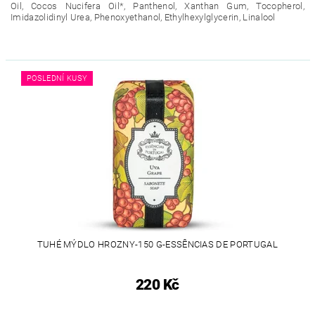
Oil, Cocos Nucifera Oil*, Panthenol, Xanthan Gum, Tocopherol,
Imidazolidinyl Urea, Phenoxyethanol, Ethylhexylglycerin, Linalool
POSLEDNÍ KUSY
TUHÉ MÝDLO HROZNY-150 G-ESSÊNCIAS DE PORTUGAL
220 Kč