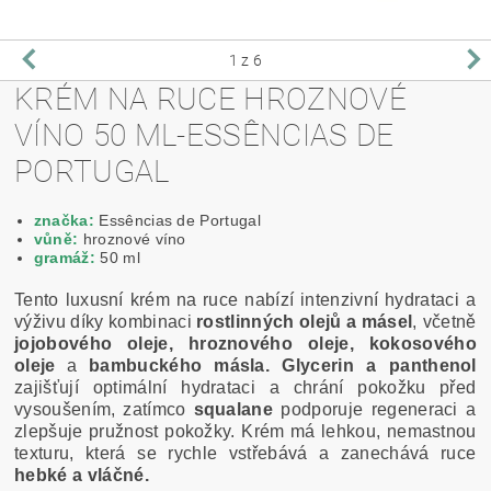
1
z 6
KRÉM NA RUCE HROZNOVÉ
VÍNO 50 ML-ESSÊNCIAS DE
PORTUGAL
značka:
Essências de Portugal
vůně:
hroznové víno
gramáž:
50 ml
Tento luxusní krém na ruce nabízí intenzivní hydrataci a
výživu díky kombinaci
rostlinných olejů a másel
, včetně
jojobového oleje, hroznového oleje, kokosového
oleje
a
bambuckého másla.
Glycerin a panthenol
zajišťují optimální hydrataci a chrání pokožku před
vysoušením, zatímco
squalane
podporuje regeneraci a
zlepšuje pružnost pokožky. Krém má lehkou, nemastnou
texturu, která se rychle vstřebává a zanechává ruce
hebké a vláčné.