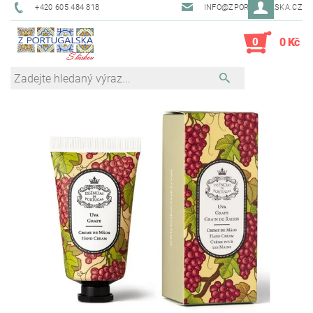
+420 605 484 818
INFO@ZPORTUGALSKA.CZ
0
0 Kč