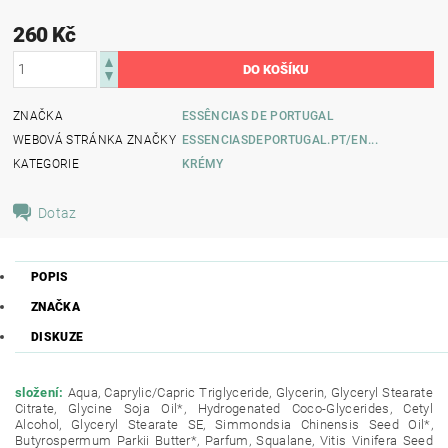
260 Kč
ZNAČKA
ESSÊNCIAS DE PORTUGAL
WEBOVÁ STRÁNKA ZNAČKY
ESSENCIASDEPORTUGAL.PT/EN...
KATEGORIE
KRÉMY
Dotaz
POPIS
ZNAČKA
DISKUZE
složení:
Aqua, Caprylic/Capric Triglyceride, Glycerin, Glyceryl Stearate
Citrate, Glycine Soja Oil*, Hydrogenated Coco-Glycerides, Cetyl
Alcohol, Glyceryl Stearate SE, Simmondsia Chinensis Seed Oil*,
Butyrospermum Parkii Butter*, Parfum, Squalane, Vitis Vinifera Seed