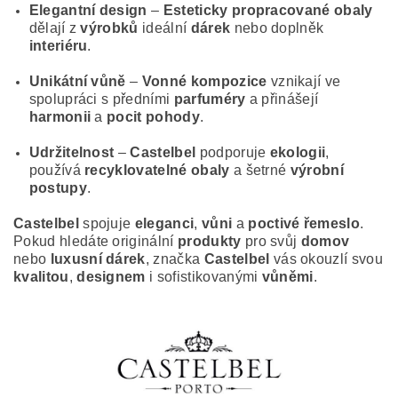
Elegantní design
–
Esteticky propracované obaly
dělají z
výrobků
ideální
dárek
nebo doplněk
interiéru
.
Unikátní vůně
–
Vonné kompozice
vznikají ve
spolupráci s předními
parfuméry
a přinášejí
harmonii
a
pocit pohody
.
Udržitelnost
–
Castelbel
podporuje
ekologii
,
používá
recyklovatelné obaly
a šetrné
výrobní
postupy
.
Castelbel
spojuje
eleganci
,
vůni
a
poctivé řemeslo
.
Pokud hledáte originální
produkty
pro svůj
domov
nebo
luxusní dárek
, značka
Castelbel
vás okouzlí svou
kvalitou
,
designem
i sofistikovanými
vůněmi
.