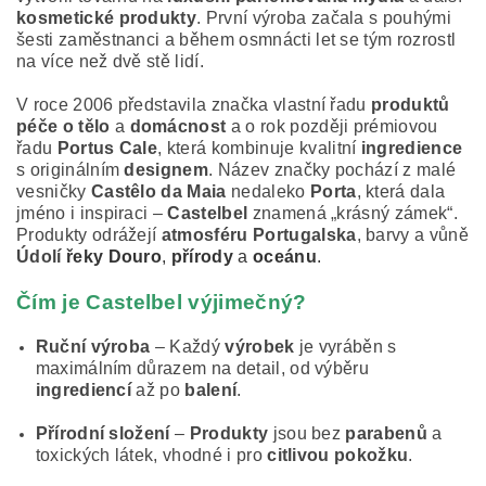
kosmetické produkty
. První výroba začala s pouhými
šesti zaměstnanci a během osmnácti let se tým rozrostl
na více než dvě stě lidí.
V roce 2006 představila značka vlastní řadu
produktů
péče o tělo
a
domácnost
a o rok později prémiovou
řadu
Portus Cale
, která kombinuje kvalitní
ingredience
s originálním
designem
. Název značky pochází z malé
vesničky
Castêlo da Maia
nedaleko
Porta
, která dala
jméno i inspiraci –
Castelbel
znamená „krásný zámek“.
Produkty odrážejí
atmosféru Portugalska
, barvy a vůně
Údolí
řeky Douro
,
přírody
a
oceánu
.
Čím je Castelbel výjimečný?
Ruční výroba
– Každý
výrobek
je vyráběn s
maximálním důrazem na detail, od výběru
ingrediencí
až po
balení
.
Přírodní složení
–
Produkty
jsou bez
parabenů
a
toxických látek, vhodné i pro
citlivou pokožku
.