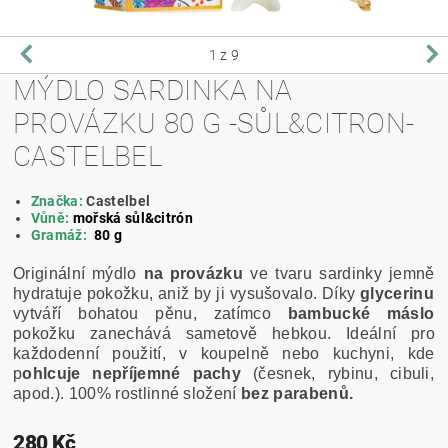
1
z 9
MÝDLO SARDINKA NA
PROVÁZKU 80 G -SŮL&CITRON-
CASTELBEL
Značka:
Castelbel
Vůně:
mořská sůl&citrón
Gramáž:
80 g
Originální mýdlo
na provázku
ve tvaru sardinky jemně
hydratuje pokožku, aniž by ji vysušovalo. Díky
glycerinu
vytváří bohatou pěnu, zatímco
bambucké máslo
pokožku zanechává sametově hebkou. Ideální pro
každodenní použití, v koupelně nebo kuchyni, kde
p
ohlcuje nepříjemné pachy
(česnek, rybinu, cibuli,
apod.). 100% rostlinné složení
bez parabenů.
280 Kč