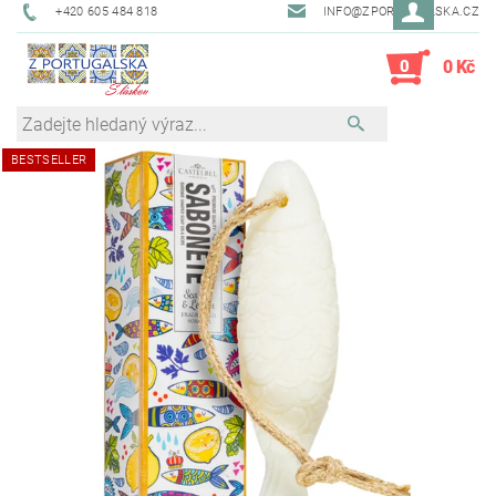
+420 605 484 818
INFO@ZPORTUGALSKA.CZ
0
0 Kč
BESTSELLER