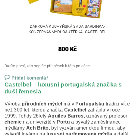
DÁRKOVÁ KUCHYŇSKÁ SADA SARDINKA-
KONZERVA&MÝDLO&UTĚRKA- CASTELBEL
800 Kč
Buďte první, kdo napíše příspěvek k této položce.
Přidat komentář
Castelbel – luxusní portugalská značka s
duší řemesla
Výroba
přírodních mýdel
má v
Portugalsku
tradici více
než 300 let, kterou značka
Castelbel
zahájila v roce
1999. Tehdy 26letý
Aquiles Barros
, uznávaný profesor
chemie
na univerzitě v
Portu
a bývalý zaměstnanec
mýdlárny
Ach Brito
, byl vyzván americkou firmou, aby
vytvořil továrnu na
luxusní parfémovaná mýdla
a další