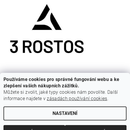
Používáme cookies pro správné fungování webu a ke
Žádné produkty od výrobce
3 ROSTOS
nebyly nalezeny....
zlepšení vašich nákupních zážitků.
Můžete si zvolit, jaké typy cookies nám povolíte. Další
informace najdete v
zásadách používání cookies
.
Cestovní agentura Amoteportugal
NASTAVENÍ
Upravit nastavení cookies
2026 © Z Portugalska, všechna práva vyhrazena