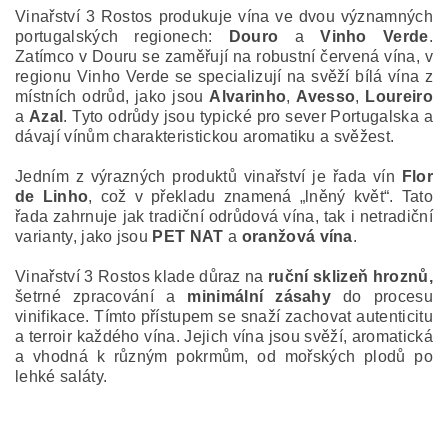
Vinařství 3 Rostos produkuje vína ve dvou významných
portugalských regionech:
Douro
a
Vinho Verde
.
Zatímco v Douru se zaměřují na robustní červená vína, v
regionu Vinho Verde se specializují na svěží bílá vína z
místních odrůd, jako jsou
Alvarinho
,
Avesso
,
Loureiro
a
Azal
.
Tyto odrůdy jsou typické pro sever Portugalska a
dávají vínům charakteristickou aromatiku a svěžest.
Jedním z výrazných produktů vinařství je řada vín
Flor
de Linho
, což v překladu znamená „lněný květ“.
Tato
řada zahrnuje jak tradiční odrůdová vína, tak i netradiční
varianty, jako jsou
PET NAT
a
oranžová vína
.
Vinařství 3 Rostos klade důraz na
ruční sklizeň hroznů,
šetrné zpracování a
minimální zásahy
do procesu
vinifikace.
Tímto přístupem se snaží zachovat autenticitu
a terroir každého vína.
Jejich vína jsou svěží, aromatická
a vhodná k různým pokrmům, od mořských plodů po
lehké saláty.