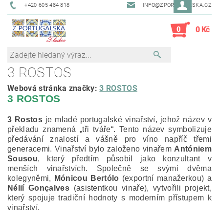
+420 605 484 818
INFO@ZPORTUGALSKA.CZ
0
0 Kč
3 ROSTOS
Webová stránka značky:
3 ROSTOS
3 ROSTOS
3 Rostos
je mladé portugalské vinařství, jehož název v
překladu znamená „tři tváře“. Tento název symbolizuje
předávání znalostí a vášně pro víno napříč třemi
generacemi.
Vinařství bylo založeno vinařem
Antóniem
Sousou
, který předtím působil jako konzultant v
menších vinařstvích.
Společně se svými dvěma
kolegyněmi,
Mónicou Bertólo
(exportní manažerkou) a
Nélií Gonçalves
(asistentkou vinaře), vytvořili projekt,
který spojuje tradiční hodnoty s moderním přístupem k
vinařství.