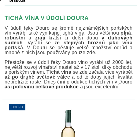
DISKUZE
TICHÁ VÍNA V ÚDOLÍ DOURA
V údolí řeky Douro se kromě nejznámějších portských
vín vyrábí také vynikající tichá vína. Jsou většinou
plná,
robustní
a
zrají
kratší či delší dobu
v dubových
sudech
. Vyrábí se
ze stejných hroznů jako vína
portská
. V Douru se pěstuje velké množství odrůd a
mnohé z nich jsou používány pouze zde.
Přestože se v údolí řeky Douro víno vyrábí už 2000 let,
největší rozvoj vinařství nastal až v 17 stol. díky obchodu
s portským vínem.
Tichá vína
se zde začala více vyrábět
až po druhé světové válce
a od té doby jejich kvalita
nepřetržitě roste. Dnes činí produkce tichých vín v Douro
asi polovinu celkové produkce
a jsou excelentní.
DOURO