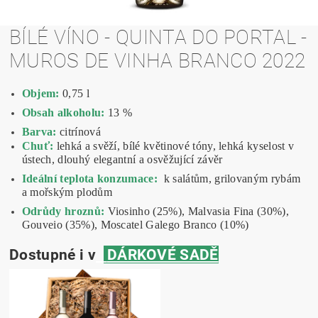
BÍLÉ VÍNO - QUINTA DO PORTAL -
MUROS DE VINHA BRANCO 2022
Objem:
0,75 l
Obsah alkoholu:
13 %
Barva:
citrínová
Chuť:
lehká a svěží, bílé květinové tóny, lehká kyselost v
ústech, dlouhý elegantní a osvěžující závěr
Ideální teplota konzumace:
k salátům, grilovaným rybám
a mořským plodům
Odrůdy hroznů:
Viosinho (25%), Malvasia Fina (30%),
Gouveio (35%), Moscatel Galego Branco (10%)
Dostupné i v
DÁRKOVÉ SADĚ