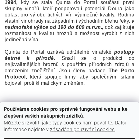
1994
, kdy se stala Quinta do Portal součástí první
skupiny vinařů, kteří podporovali potenciál Doura jako
oblast pro výrobu tichých vín výjimečné kvality. Rodina
vlastní vinohrady na západním i východním břehu řeky,
v
nadmořské výšce od 190 do 600 m.n.m.,
což zajišťuje
rozmanitost a kvalitu hroznů a možnost vyrobit z nich
jedinečná vína.
Quinta do Portal uznává udržitelné vinařské
postupy
šetrné k přírodě
. Snaží se o produkci co
nejkvalitnějších hroznů s použitím přírodních zdrojů a
omezením znečištění. Jsou členy nadace
The Porto
Protocol
, která spojuje firmy, aby společnými silami
bojovali proti klimatickým změnám.
Používáme cookies pro správné fungování webu a ke
zlepšení vašich nákupních zážitků.
Můžete si zvolit, jaké typy cookies nám povolíte. Další
informace najdete v
zásadách používání cookies
.
Cestovní agentura Amoteportugal