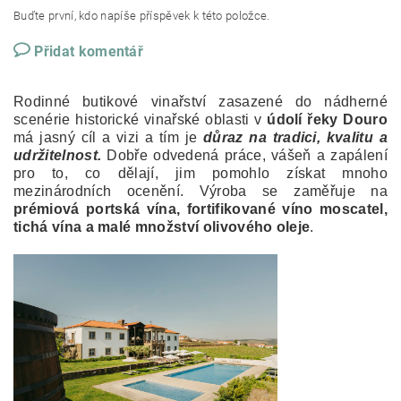
Buďte první, kdo napíše příspěvek k této položce.
Přidat komentář
Rodinné butikové vinařství zasazené do nádherné
scenérie historické vinařské oblasti v
údolí řeky Douro
má jasný cíl a vizi a tím je
důraz na tradici, kvalit
u a
udržitelnost.
Dobře odvedená práce, vášeň a zapálení
pro to, co dělají, jim pomohlo získat mnoho
mezinárodních ocenění. Výroba se zaměřuje na
prémiová portská vína, fortifikované víno moscatel,
tichá vína a malé množství olivového oleje
.