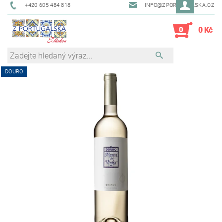
+420 605 484 818
INFO@ZPORTUGALSKA.CZ
0
0 Kč
DOURO