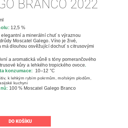
GO BRANCO 2022
ml
olu:
12,5 %
 elegantní a minerální chuť s výraznou
drůdy Moscatel Galego. Víno je živé,
 má dlouhou osvěžující dochuť s citrusovými
zivní a aromatická vůně s tóny pomerančového
citrusové kůry a lehkého tropického ovoce
.
lota konzumace:
10–12 °C
itiv, k lehkým rybím pokrmům, mořským plodům,
asijské kuchyni
znů:
100 % Moscatel Galego Branco