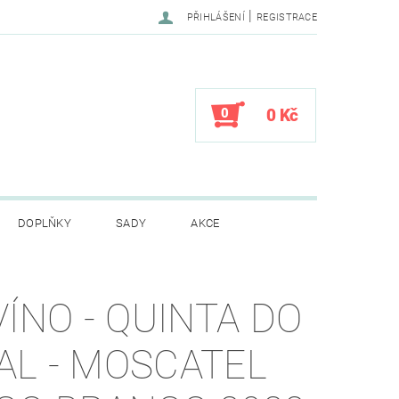
|
PŘIHLÁŠENÍ
REGISTRACE
0
0 Kč
DOPLŇKY
SADY
AKCE
CENÍ OBCHODU
VÍNO - QUINTA DO
AL - MOSCATEL