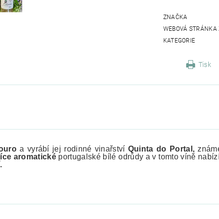
ZNAČKA
WEBOVÁ STRÁNKA
KATEGORIE
Tisk
ouro
a vyrábí jej rodinné vinařství
Quinta do Portal
,
známé 
íce aromatické
portugalské bílé odrůdy a v tomto víně nabízí
.