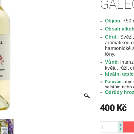
GALE
Objem:
750 
Obsah alkoh
Chuť:
Svěží,
aromatikou o
harmonické a
tóny.
Vůně:
Inten
květu, růží, 
Ideální tep
Párování:
aper
salátům nebo 
Odrůdy hro
400 Kč