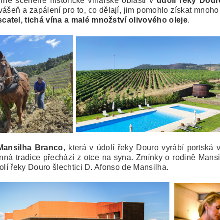
né scenérie historické vinařské oblasti v
údolí řeky Dour
ášeň a zapálení pro to, co dělají, jim pomohlo získat mnoh
catel, tichá vína a malé množství olivového oleje
.
Mansilha Branco
, která v údolí řeky Douro vyrábí portská 
dinná tradice přechází z otce na syna. Zmínky o rodině Mansil
olí řeky Douro šlechtici D. Afonso de Mansilha.