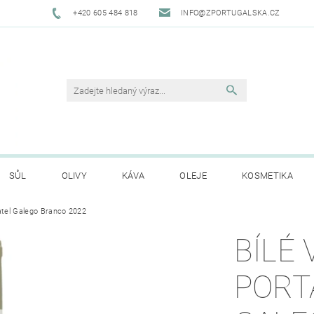
+420 605 484 818
INFO@ZPORTUGALSKA.CZ
SŮL
OLIVY
KÁVA
OLEJE
KOSMETIKA
atel Galego Branco 2022
O NÁS
OBCHODNÍ PODMÍNKY
GDPR
HODNO
BÍLÉ 
PORT