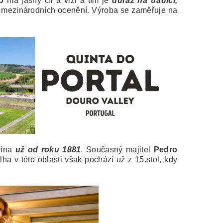
o
má jasný cíl a vizi a tím je
důraz na tradici,
o mezinárodních ocenění. Výroba se zaměřuje na
vína
už od roku 1881
. Současný majitel
Pedro
ha v této oblasti však pochází už z 15.stol, kdy