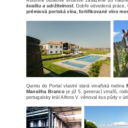
Rodinné butikové vinařství zasazené do nádher
kvalit
u a udržitelnost.
Dobře odvedená práce, v
prémiová portská vína, fortifikované víno mos
Quintu do Portal vlastní stará vinařská rodina
Mansilha Branco
je již 5. generací vinařů, ro
portugalsky král Alfons V. věnoval kus půdy v úd