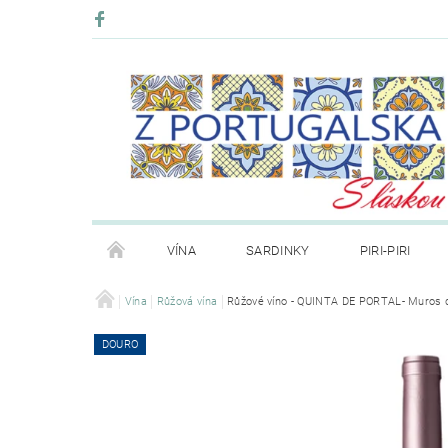
VÍNA
SARDINKY
PIRI-PIRI
BLOG
Vína
Růžová vína
KONTAKT
Růžové víno - QUINTA DE PORTAL- Muros 
PRODÁVANÉ ZNAČKY
DOURO