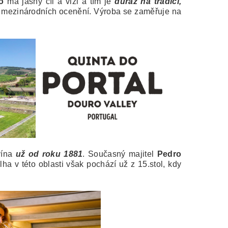
o
má jasný cíl a vizi a tím je
důraz na tradici,
o mezinárodních ocenění. Výroba se zaměřuje na
vína
už od roku 1881
. Současný majitel
Pedro
ha v této oblasti však pochází už z 15.stol, kdy