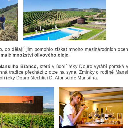
o, co dělají, jim pomohlo získat mnoho mezinárodních oce
a malé množství olivového oleje
.
Mansilha Branco
, která v údolí řeky Douro vyrábí portská 
dinná tradice přechází z otce na syna. Zmínky o rodině Mansil
olí řeky Douro šlechtici D. Afonso de Mansilha.