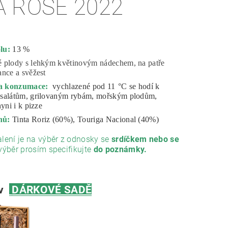
A ROSÉ 2022
lu:
13 %
é plody s lehkým květinovým nádechem, na patře
nce a svěžest
ta konzumace:
vychlazené pod 11
°C
se hodí k
salátům, grilovaným rybám, mořským plodům,
yni i k pizze
nů:
Tinta Roriz (60%), Touriga Nacional (40%)
lení je na výběr z odnosky se
srdíčkem nebo se
výběr prosím specifikujte
do poznámky.
v
DÁRKOVÉ SADĚ