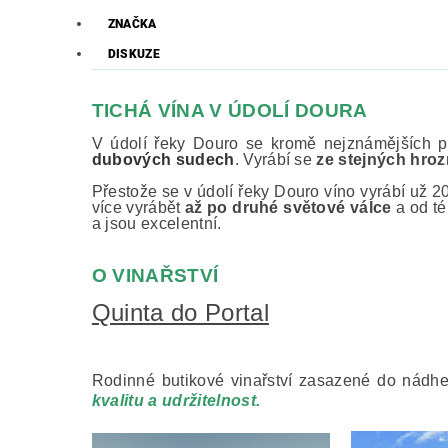
ZNAČKA
DISKUZE
TICHÁ VÍNA V ÚDOLÍ DOURA
V údolí řeky Douro se kromě nejznámějších por
dubových sudech
. Vyrábí se
ze stejných hroz
Přestože se v údolí řeky Douro víno vyrábí už 20
více vyrábět
až po druhé světové válce
a od té
a jsou excelentní.
O VINAŘSTVÍ
Quinta do Portal
Rodinné butikové vinařství zasazené do nádher
kvalit
u a udržitelnost.