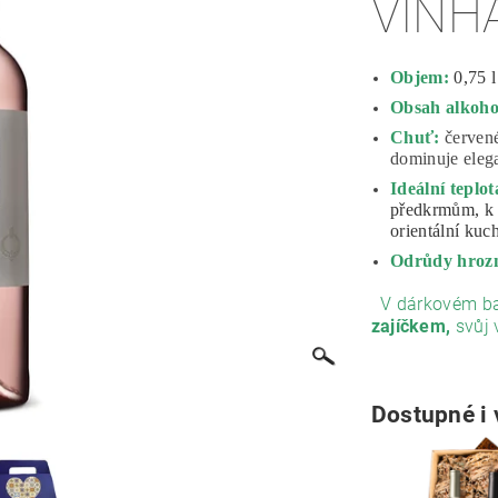
VINH
Objem:
0,75 l
Obsah alkoho
Chuť:
červen
dominuje elega
Ideální teplo
předkrmům, k 
orientální kuch
Odrůdy hroz
V dárkovém ba
zajíčkem,
svůj 
Dostupné i 