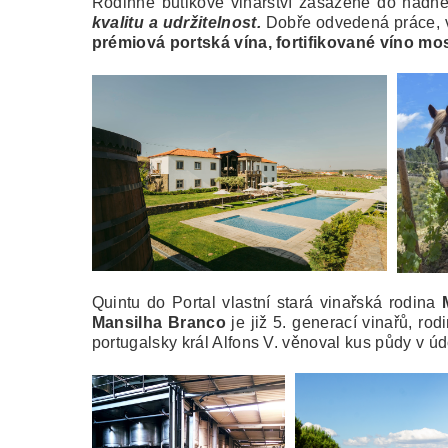
Rodinné butikové vinařství zasazené do nádher
kvalit
u a udržitelnost.
Dobře odvedená práce, v
prémiová portská vína, fortifikované víno mos
Quintu do Portal vlastní stará vinařská rodina
Mansilha Branco
je již 5. generací vinařů, ro
portugalsky král Alfons V. věnoval kus půdy v úd