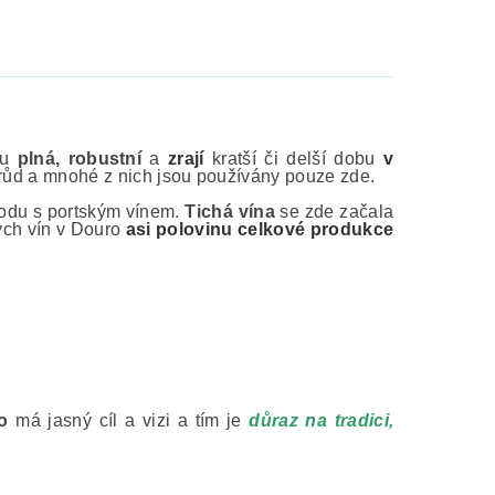
ou
plná, robustní
a
zrají
kratší či delší dobu
v
drůd a mnohé z nich jsou používány pouze zde.
chodu s portským vínem.
Tichá vína
se zde začala
hých vín v Douro
asi polovinu celkové produkce
o
má jasný cíl a vizi a tím je
důraz na tradici,