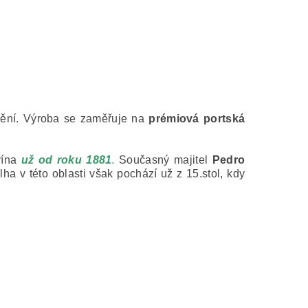
nění. Výroba se zaměřuje na
prémiová portská
vína
už od roku 1881
.
Současný majitel
Pedro
ha v této oblasti však pochází už z 15.stol, kdy