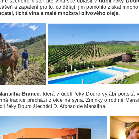
né scenérie historické vinařské oblasti v
údolí řeky Dour
ášeň a zapálení pro to, co dělají, jim pomohlo získat mnoh
catel, tichá vína a malé množství olivového oleje
.
Mansilha Branco
, která v údolí řeky Douro vyrábí portská 
dinná tradice přechází z otce na syna. Zmínky o rodině Mansil
olí řeky Douro šlechtici D. Afonso de Mansilha.