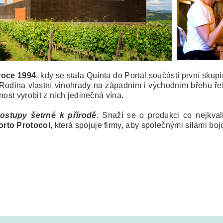
roce 1994
, kdy se stala Quinta do Portal součástí první skup
y. Rodina vlastní vinohrady na západním i východním břehu ře
nost vyrobit z nich jedinečná vína.
ostupy šetrné k přírodě
. Snaží se o produkci co nejkval
orto Protocol
, která spojuje firmy, aby společnými silami bo