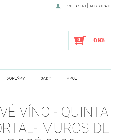
|
PŘIHLÁŠENÍ
REGISTRACE
0
0 Kč
DOPLŇKY
SADY
AKCE
CENÍ OBCHODU
VÉ VÍNO - QUINTA
ORTAL- MUROS DE