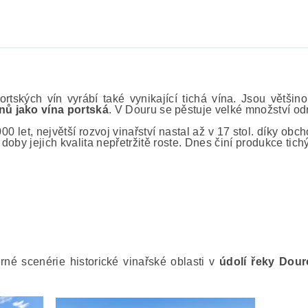
tských vín vyrábí také vynikající tichá vína. Jsou většin
nů jako vína portská
. V Douru se pěstuje velké množství o
00 let, největší rozvoj vinařství nastal až v 17 stol. díky ob
 doby jejich kvalita nepřetržitě roste. Dnes činí produkce tic
né scenérie historické vinařské oblasti v
údolí řeky Dour