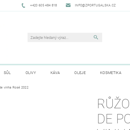
+420 605 484 818
INFO@ZPORTUGALSKA.CZ
SŮL
OLIVY
KÁVA
OLEJE
KOSMETIKA
de vinha Rosé 2022
O NÁS
OBCHODNÍ PODMÍNKY
GDPR
HODNO
RŮŽO
DE P