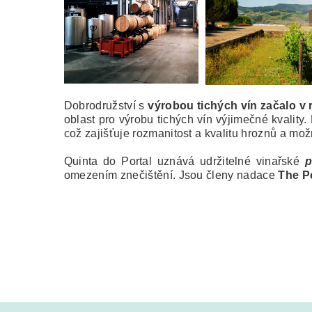
Dobrodružství s
výrobou tichých vín začalo v 
oblast pro výrobu tichých vín výjimečné kvalit
což zajišťuje rozmanitost a kvalitu hroznů a mož
Quinta do Portal uznává udržitelné vinařské
p
omezením znečištění. Jsou členy nadace
The P