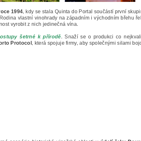
roce 1994
, kdy se stala Quinta do Portal součástí první skup
y. Rodina vlastní vinohrady na západním i východním břehu ře
nost vyrobit z nich jedinečná vína.
ostupy šetrné k přírodě
.
Snaží se o produkci co nejkvali
orto Protocol
, která spojuje firmy, aby společnými silami bo