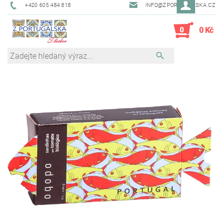
+420 605 484 818
INFO@ZPORTUGALSKA.CZ
0
0 Kč