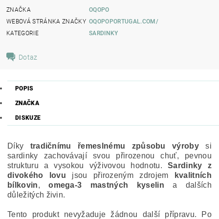
ZNAČKA
OQOPO
WEBOVÁ STRÁNKA ZNAČKY
OQOPOPORTUGAL.COM/
KATEGORIE
SARDINKY
Dotaz
POPIS
ZNAČKA
DISKUZE
Díky
tradičnímu řemeslnému způsobu výroby
si
sardinky zachovávají svou přirozenou chuť, pevnou
strukturu a vysokou výživovou hodnotu.
Sardinky z
divokého lovu
jsou přirozeným zdrojem
kvalitních
bílkovin
,
omega-3 mastných kyselin
a dalších
důležitých živin.
Tento produkt nevyžaduje žádnou další přípravu. Po