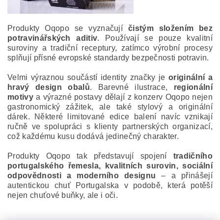
Produkty Oqopo se vyznačují
čistým složením bez
potravinářských aditiv
. Používají se pouze kvalitní
suroviny a tradiční receptury, zatímco výrobní procesy
splňují přísné evropské standardy bezpečnosti potravin.
Velmi výraznou součástí identity značky je
originální a
hravý design obalů
. Barevné ilustrace,
regionální
motivy
a výrazné postavy dělají z konzerv Oqopo nejen
gastronomický zážitek, ale také stylový a originální
dárek. Některé limitované edice balení navíc vznikají
ručně ve spolupráci s klienty partnerských organizací,
což každému kusu dodává jedinečný charakter.
Produkty Oqopo tak představují spojení
tradičního
portugalského řemesla, kvalitních surovin, sociální
odpovědnosti a moderního designu
– a přinášejí
autentickou chuť Portugalska v podobě, která potěší
nejen chuťové buňky, ale i oči.