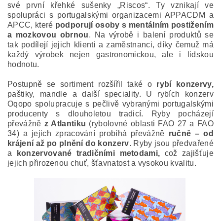
své první křehké sušenky „Riscos“. Ty vznikají ve
spolupráci s portugalskými organizacemi APPACDM a
APCC, které
podporují osoby s mentálním postižením
a mozkovou obrnou
. Na výrobě i balení produktů se
tak podílejí jejich klienti a zaměstnanci, díky čemuž má
každý výrobek nejen gastronomickou, ale i lidskou
hodnotu.
Postupně se sortiment rozšířil také o
rybí konzervy,
paštiky, mandle a další speciality. U rybích konzerv
Oqopo spolupracuje s pečlivě vybranými portugalskými
producenty s dlouholetou tradicí. Ryby pocházejí
převážně
z Atlantiku
(rybolovné oblasti FAO 27 a FAO
34) a jejich zpracování probíhá převážně
ručně – od
krájení až po plnění do konzerv
. Ryby jsou předvařené
a
konzervované tradičními metodami,
což zajišťuje
jejich přirozenou chuť, šťavnatost a vysokou kvalitu.