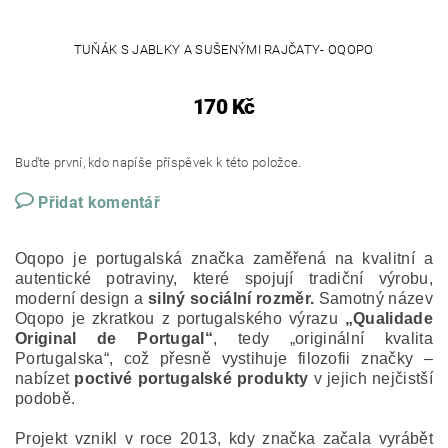
TUŇÁK S JABLKY A SUŠENÝMI RAJČATY- OQOPO
170 Kč
Buďte první, kdo napíše příspěvek k této položce.
Přidat komentář
Oqopo je portugalská značka zaměřená na kvalitní a
autentické potraviny, které spojují tradiční výrobu,
moderní design a
silný sociální rozměr.
Samotný název
Oqopo je zkratkou z portugalského výrazu
„Qualidade
Original de Portugal“
, tedy „originální kvalita
Portugalska“, což přesně vystihuje filozofii značky –
nabízet
poctivé portugalské produkty
v jejich nejčistší
podobě.
Projekt vznikl v roce 2013, kdy značka začala vyrábět