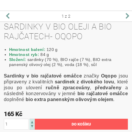
1
z 2
SARDINKY V BIO OLEJI A BIO
RAJČATECH- OQOPO
Hmotnost balení:
120 g
Hmotnost ryb:
84 g
Složení:
sardinky (70 %), BIO rajče (7 %), BIO extra
panenský olivový olej (2 %), voda (18 %), sůl
Sardinky v bio rajčatové omáčce
značky
Oqopo
jsou
připraveny z kvalitních
sardinek z divokého lovu
, které
jsou po ulovení
ručně zpracovány
,
předvařeny
a
následně konzervovány v jemné
bio rajčatové omáčce
doplněné
bio extra panenským olivovým olejem
.
165 Kč