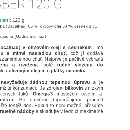
ABER 120 G
lení:
120 g
ka (Bacalhau) 65 %, olivový olej 33 %, česnek 1 %,
obecná (Gadus morhua)
bacalhau) v olivovém oleji s česnekem
má
ru a mírně nasládlou chuť
, což jí dodává
ezaměnitelnou chuť.
Nejprve je pečlivě vybraná
ena a uvařena
, poté
ručně vložena do
lita
olivovým olejem s plátky česneku
.
t
nevyžaduje žádnou tepelnou úpravu
a je
amžité konzumaci. Je zdrojem
bílkovin
s nízkým
cených tuků,
Omega-3
mastných kyselin a
osforu
. Po otevření doporučujeme produkt
ště tentýž den. Pokud to není možné, přesuňte
ratelné nádoby
a skladujte v lednici maximálně