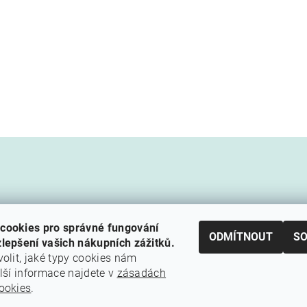
cookies pro správné fungování
ODMÍTNOUT
S
lepšení vašich nákupních zážitků.
volit, jaké typy cookies nám
alší informace najdete v
zásadách
Cestovní agentura Amoteportugal
ookies
.