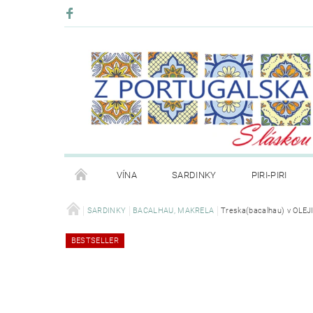
VÍNA
SARDINKY
PIRI-PIRI
BLOG
SARDINKY
BACALHAU, MAKRELA
KONTAKT
PRODÁVANÉ ZNAČKY
Treska(bacalhau) v OLEJ
BESTSELLER