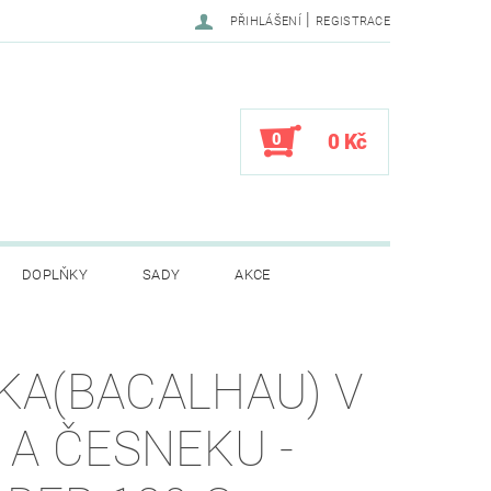
|
PŘIHLÁŠENÍ
REGISTRACE
0
0 Kč
DOPLŇKY
SADY
AKCE
CENÍ OBCHODU
KA(BACALHAU) V
 A ČESNEKU -