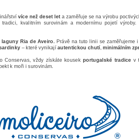
inářství
více než deset let
a zaměřuje se na výrobu poctivých
k tradici, kvalitním surovinám a modernímu pojetí výroby.
a
laguny Ria de Aveiro.
Právě na tuto linii se zaměřujeme i
 sardinky
– které vynikají
autentickou chutí
,
minimálním zp
ro Conservas, vždy získáte kousek
portugalské tradice
v t
pekt k moři i surovinám.