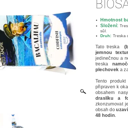
BIOS
Hmotnost ba
Složení:
Tres
sůl.
Druh:
Treska 
Tato treska
(
jemnou textu
jedinečnou a n
treska
namoč
plechovek
a za
Tento produk
připraven k ok
obsahem nasy
draslíku a f
zkonzumovat je
obsah do
uzaví
48 hodin
.