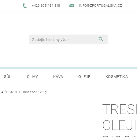
+420 605 484 818
INFO@ZPORTUGALSKA.CZ
SŮL
OLIVY
KÁVA
OLEJE
KOSMETIKA
I A ČESNEKU - Biosaber 120 g
O NÁS
OBCHODNÍ PODMÍNKY
GDPR
HODNO
TRES
OLEJI