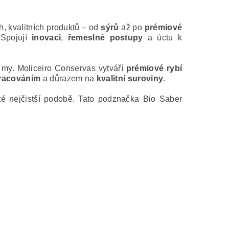
, kvalitních produktů – od
sýrů
až po
prémiové
 Spojují
inovaci
,
řemeslné postupy
a úctu k
 my. Moliceiro Conservas vytváří
prémiové rybí
racováním
a důrazem na
kvalitní suroviny
.
é nejčistší podobě. Tato podznačka Bio Saber