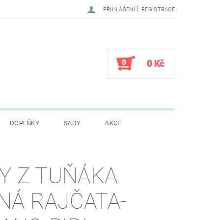
|
PŘIHLÁŠENÍ
REGISTRACE
0
0 Kč
DOPLŇKY
SADY
AKCE
CENÍ OBCHODU
TY Z TUŇÁKA
NÁ RAJČATA-