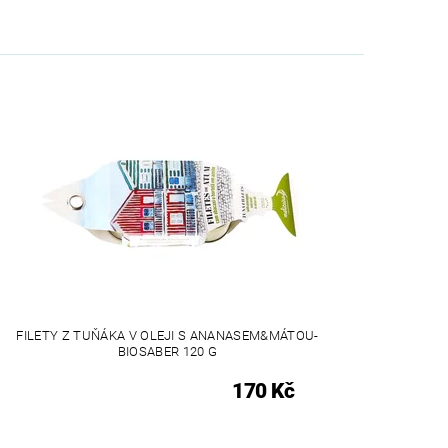
FILETY Z TUŇÁKA V OLEJI S ANANASEM&MÁTOU-
BIOSABER 120 G
170 Kč