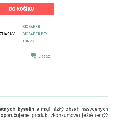
BIOSABER
 ZNAČKY
BIOSABER.PT/
TUŇÁK
Dotaz
tných kyselin
a mají nízký obsah nasycených
doporučujeme produkt zkonzumovat ještě tentýž
.