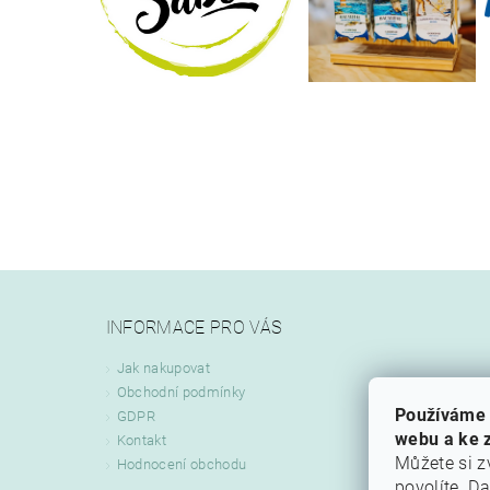
INFORMACE PRO VÁS
Jak nakupovat
Obchodní podmínky
Používáme 
GDPR
webu a ke z
Kontakt
Můžete si z
Hodnocení obchodu
povolíte. D