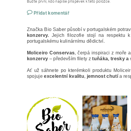
Buďte první, kdo napíše příspěvek k této položce.
Přidat komentář
Značka Bio Saber působí v portugalském potrav
konzervy.
Jejich filozofie stojí na respektu 
portugalskému kulinárnímu dědictví.
Moliceiro Conservas
, čerpá inspiraci z moře 
konzervy
– především filety z
tuňáka, tresky a
Ať už sáhnete po kterémkoli produktu Molicei
spojuje
excelentní kvalitu
,
jemnost chutí
a res