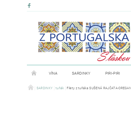
VÍNA
SARDINKY
PIRI-PIRI
BLOG
SARDINKY
tuňák
KONTAKT
Filety z tuňáka SUŠENÁ RAJČATA-OREGANO
PRODÁVANÉ ZNAČKY