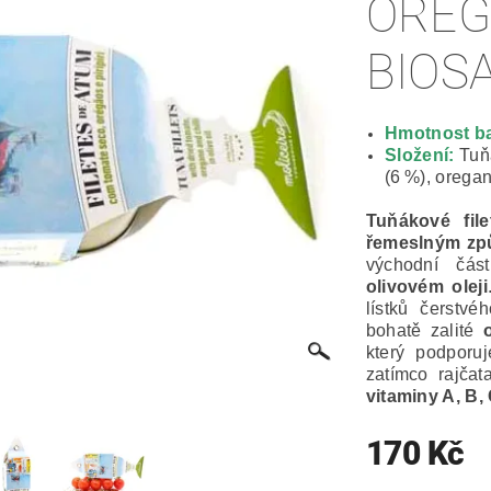
OREG
BIOS
Hmotnost ba
Složení:
Tuň
(6 %), oregano
Tuňákové file
řemeslným z
východní čás
olivovém oleji
lístků čerstv
bohatě zalité
který podporu
zatímco rajča
vitaminy A, B,
170 Kč