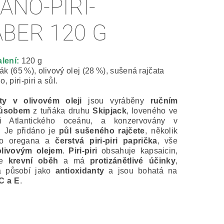
ANO-PIRI-
ABER 120 G
lení:
120 g
ák (65 %), olivový olej (28 %), sušená rajčata
, piri-piri a sůl.
ty v olivovém oleji
jsou vyráběny
ručním
působem
z tuňáka druhu
Skipjack
, loveného ve
ti Atlantického oceánu, a konzervovány v
. Je přidáno je
půl sušeného rajčete
, několik
ého oregana a
čerstvá piri-piri paprička
, vše
olivovým olejem
.
Piri-piri
obsahuje kapsaicin,
je
krevní oběh
a má
protizánětlivé účinky
,
ta působí jako
antioxidanty
a jsou bohatá na
 C a E
.