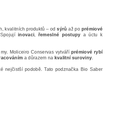
, kvalitních produktů – od
sýrů
až po
prémiové
 Spojují
inovaci
,
řemeslné postupy
a úctu k
 my. Moliceiro Conservas vytváří
prémiové rybí
racováním
a důrazem na
kvalitní suroviny
.
é nejčistší podobě. Tato podznačka Bio Saber