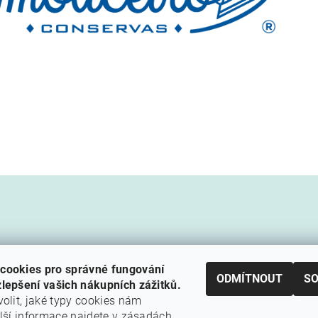
cookies pro správné fungování
ODMÍTNOUT
S
lepšení vašich nákupních zážitků.
volit, jaké typy cookies nám
alší informace najdete v
zásadách