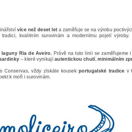
inářství
více než deset let
a zaměřuje se na výrobu poctivých
k tradici, kvalitním surovinám a modernímu pojetí výroby.
a
laguny Ria de Aveiro.
Právě na tuto linii se zaměřujeme i
 sardinky
– které vynikají
autentickou chutí
,
minimálním zp
ro Conservas, vždy získáte kousek
portugalské tradice
v t
pekt k moři i surovinám.