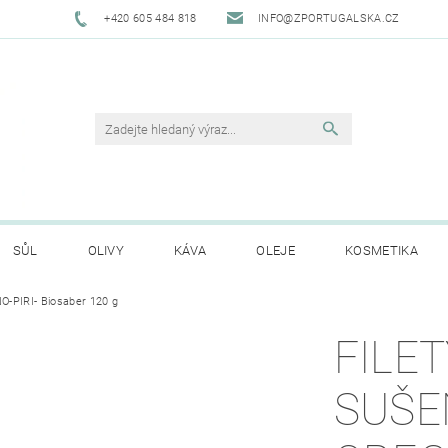
+420 605 484 818
INFO@ZPORTUGALSKA.CZ
SŮL
OLIVY
KÁVA
OLEJE
KOSMETIKA
-PIRI- Biosaber 120 g
O NÁS
OBCHODNÍ PODMÍNKY
GDPR
HODNO
FILE
SUŠE