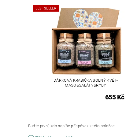
BESTSELLER
DÁRKOVÁ KRABIČKA SOLNÝ KVĚT-
MASO&SALÁTY&RYBY
655 Kč
Buďte první, kdo napíše příspěvek k této položce.