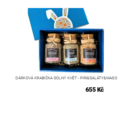
DÁRKOVÁ KRABIČKA SOLNÝ KVĚT - PIRI&SALÁTY&MASO
655 Kč