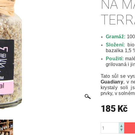
NA M
TERR
Gramáž:
10
0
Složení:
bio
bazalka 1,5 
Použití:
malé
grilovaná i 
Tato sůl se vyr
Guadiany
, v n
krystaly soli 
prvky, v solném
185 Kč