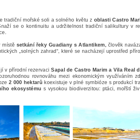
ce tradiční mořské soli a solného květu z
oblasti Castro Ma
Snaží se o kontinuitu a udržitelnost tradiční salikultury v
obce.
 místě
setkání řeky Guadiany s Atlantikem,
člověk naváza
tických „solných zahrad“, které se nacházejí uprostřed přírod
jí v přírodní rezervaci
Sapal de Castro Marim a Vila Real 
ozoruhodnou rovnováhu mezi ekonomickým využíváním zdro
loze
2 000 hektarů
koexistuje v plné symbióze s produkcí tr
ního ekosystému
s vysokou biodiverzitou: ptáci, mořští živ