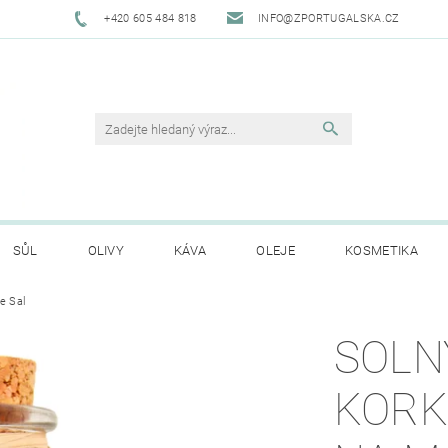
+420 605 484 818
INFO@ZPORTUGALSKA.CZ
SŮL
OLIVY
KÁVA
OLEJE
KOSMETIKA
e Sal
O NÁS
OBCHODNÍ PODMÍNKY
GDPR
HODNO
SOLN
KORK