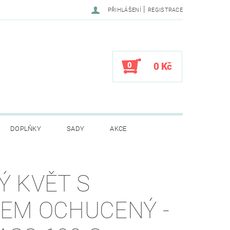
|
PŘIHLÁŠENÍ
REGISTRACE
0
0 Kč
DOPLŇKY
SADY
AKCE
CENÍ OBCHODU
Ý KVĚT S
EM OCHUCENÝ -