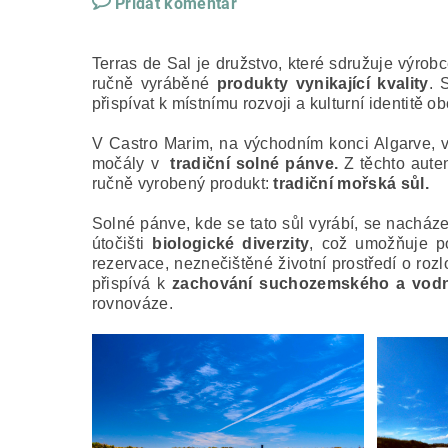
Přidat komentář
Terras de Sal je družstvo, které sdružuje výrob
ručně vyráběné
produkty vynikající kvality
. 
přispívat k místnímu rozvoji a kulturní identitě 
V Castro Marim, na východním konci Algarve, v
močály v
tradiční solné pánve.
Z těchto auten
ručně vyrobený produkt:
tradiční mořská sůl.
Solné pánve, kde se tato sůl vyrábí, se nacháze
útočišti
biologické diverzity
, což umožňuje p
rezervace, neznečištěné životní prostředí o roz
přispívá k
zachování suchozemského a vod
rovnováze.