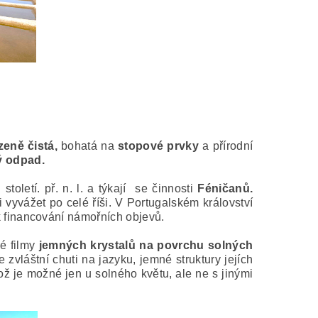
zeně čistá,
bohatá na
stopové prvky
a přírodní
ý odpad.
oletí. př. n. l. a týkají se činnosti
Féničanů.
i vyvážet po celé říši. V Portugalském království
a k financování námořních objevů.
ké filmy
jemných krystalů na povrchu solných
e zvláštní chuti na jazyku, jemné struktury jejích
ož je možné jen u solného květu, ale ne s jinými