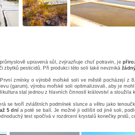
průmyslově upravená sůl, zvýrazňuje chuť potravin, je
přiro
i zbytků pesticidů. Při produkci této soli také nevzniká
žádn
 První zmínky o výrobě mořské soli ve městě pocházejí z 8. st
levu (garum), výrobu mořské soli optimalizovali, aby je mohl
salikultura stal jednou z hlavních činností království a sloužil
která se tvoří zvláštních podmínek slunce a větru jako tenouč
až 5 dní
a poté se balí. Je možné ji odlišit od jiné soli, podl
dnoduchý test spočívá v rozdrcení krystalů konečky prstů, c