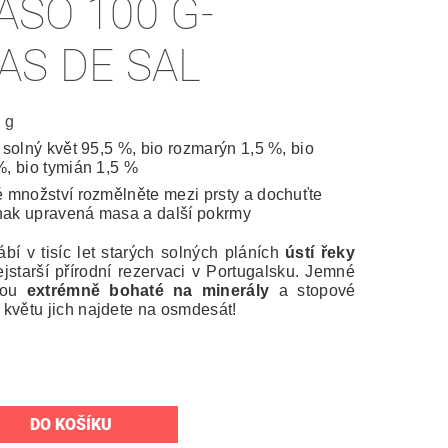
ASO 100 G-
AS DE SAL
 g
 solný květ 95,5 %, bio rozmarýn 1,5 %, bio
%, bio tymián 1,5 %
 množství rozmělněte mezi prsty a dochuťte
jinak upravená masa a další pokrmy
ábí v tisíc let starých solných pláních
ústí řeky
ejstarší přírodní rezervaci v Portugalsku. Jemné
jsou
extrémně bohaté na minerály
a stopové
 květu jich najdete na osmdesát!