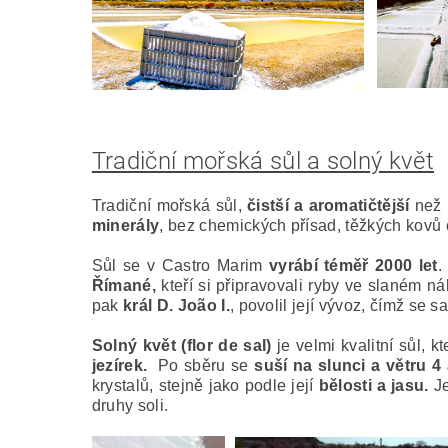
Tradiční mořská sůl a solný květ
Tradiční mořská sůl,
čistší a aromatičtější
než 
minerály
, bez chemických přísad, těžkých kovů č
Sůl se v Castro Marim
vyrábí téměř 2000 let
.
Římané,
kteří si připravovali ryby ve slaném ná
pak
král D. João I.
, povolil její vývoz, čímž se 
Solný květ (flor de sal)
je velmi kvalitní sůl, 
jezírek.
Po sběru se
suší na slunci a větru 4 
krystalů, stejně jako podle její
bělosti a jasu.
Je
druhy soli.