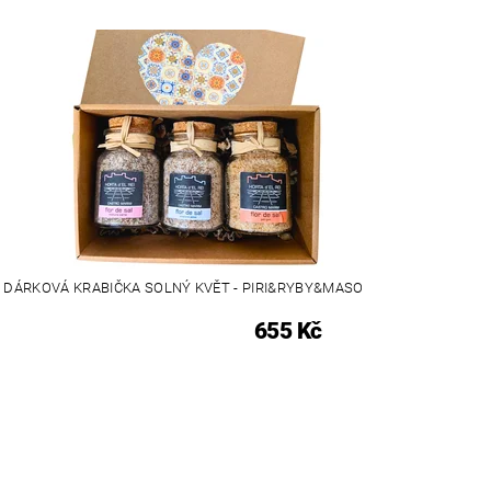
DÁRKOVÁ KRABIČKA SOLNÝ KVĚT - PIRI&RYBY&MASO
655 Kč