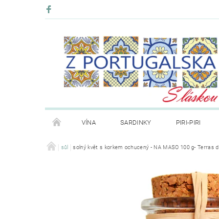
VÍNA
SARDINKY
PIRI-PIRI
BLOG
sůl
solný květ s korkem ochucený - NA MASO 100 g- Terras d
KONTAKT
PRODÁVANÉ ZNAČKY