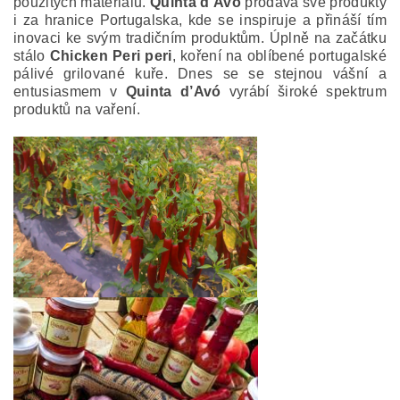
použitých materiálů.
Quinta d’Avó
prodává sve produkty
i za hranice Portugalska, kde se inspiruje a přináší tím
inovaci ke svým tradičním produktům. Úplně na začátku
stálo
Chicken Peri peri
, koření na oblíbené portugalské
pálivé grilované kuře. Dnes se se stejnou vášní a
entusiasmem v
Quinta d’Avó
vyrábí široké spektrum
produktů na vaření.