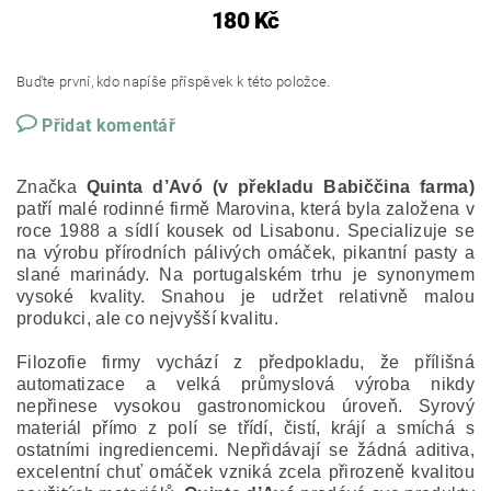
180 Kč
Buďte první, kdo napíše příspěvek k této položce.
Přidat komentář
Značka
Quinta d’Avó (v překladu Babiččina farma)
patří malé rodinné firmě Marovina, která byla založena v
roce 1988 a sídlí kousek od Lisabonu. Specializuje se
na výrobu přírodních pálivých omáček, pikantní pasty a
slané marinády. Na portugalském trhu je synonymem
vysoké kvality. Snahou je udržet relativně malou
produkci, ale co nejvyšší kvalitu.
Filozofie firmy vychází z předpokladu, že přílišná
automatizace a velká průmyslová výroba nikdy
nepřinese vysokou gastronomickou úroveň. Syrový
materiál přímo z polí se třídí, čistí, krájí a smíchá s
ostatními ingrediencemi. Nepřidávají se žádná aditiva,
excelentní chuť omáček vzniká zcela přirozeně kvalitou