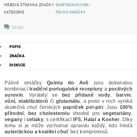
WEBOVÁ STRÁNKA ZNAČKY
QUINTADAVO.COM/
KATEGORIE
PÁLIVÉ OMÁČKY
Dotaz
POPIS
ZNAČKA
DISKUZE
Pálivé omáčky
Quinta do Avô
jsou dokonalou
kombinací
tradiční portugalské receptury
a
poctivých
surovin
. Vyrábějí se
bez přidané vody
,
barviv
,
vůní,
stabilizátorů
či
glutamátu
, a proto v nich vyniká
skutečná chuť čerstvých
papriček piri-piri
. Jsou
100%
přírodní
,
bez
cholesterolu
vhodné pro
vegetariány
,
vegany
i
celiaky
, s certifikací
IFS, Halal a Kosher
. Díky
tomu si je může vychutnat opravdu každý, kdo hledá
autentickou a kvalitní chuť
bez kompromisů.