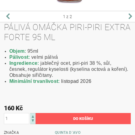
1
z 2
PÁLIVÁ OMÁČKA PIRI-PIRI EXTRA
FORTE 95 ML
Objem:
95ml
Pálivost:
velmi pálivá
Ingredience:
jablečný ocet, piri-piri 38 %, sůl,
česnek, regulátor kyselosti (kyselina octová a koření).
Obsahuje siřičitany.
Minimální trvanlivost:
listopad 2026
160 Kč
ZNAČKA
QUINTA D´AVO