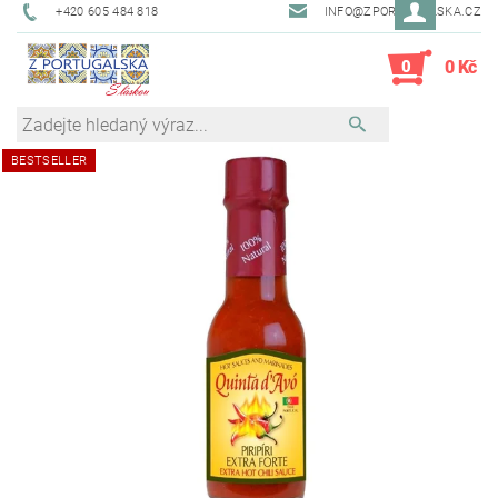
+420 605 484 818
INFO@ZPORTUGALSKA.CZ
0
0 Kč
BESTSELLER